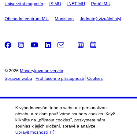
Univerzitní magazín
IS MU
INET MU
Portál MU
Obchodní centrum MU
Munishop
Jednotný vizuální styl
Facebook
Instagram
Youtube
LinkedIn
e-
Přidat
Přidat
Email
mail
do
do
kalendáře
kalendáře
© 2026
Masarykova univerzita
Správce webu
Prohlášení o přístupnosti
Cookies
K vyhodnocování tohoto webu a k personalizaci
obsahu a reklam používáme soubory cookies. Když
klikněte na „přijmout cookies", poskytnete nám
souhlas k jejich uložení, správě a analýze.
Upravit možnosti