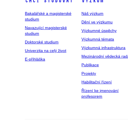
Chci studovat
Výzkum
Bakalářské a magisterské
Náš výzkum
studium
Dění ve výzkumu
Navazující magisterské
Výzkumné úspěchy
studium
Výzkumná témata
Doktorské studium
Výzkumná infrastruktura
Univerzita na celý život
Mezinárodní vědecká rad
E-přihláška
Publikace
Projekty
Habilitační řízení
Řízení ke jmenování
profesorem