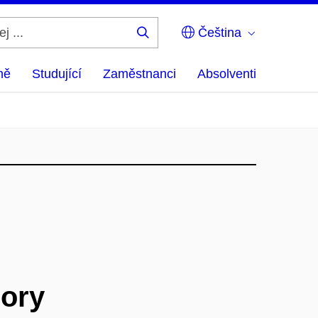
Čeština
Hledej
...
ně
Studující
Zaměstnanci
Absolventi
pory