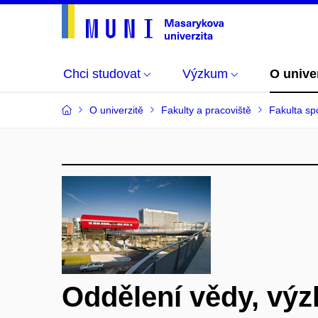
Chci studovat
Výzkum
O unive
O univerzitě
Fakulty a pracoviště
Fakulta spo
Oddělení vědy, vý