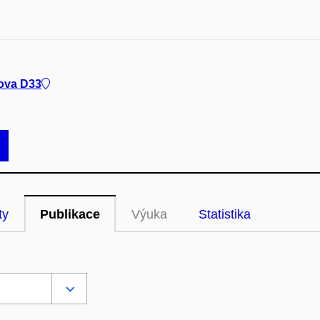
dova D33
ty
Publikace
Výuka
Statistika