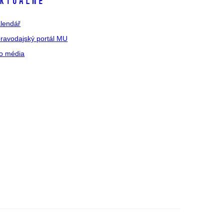
ktuálně
lendář
ravodajský portál MU
o média