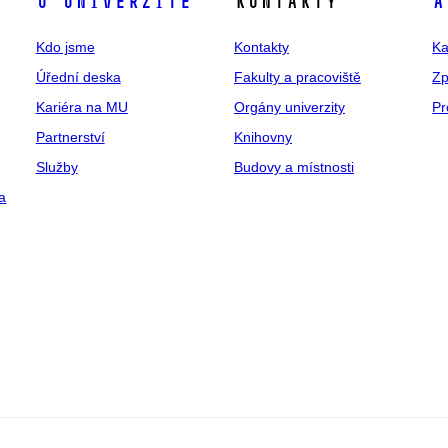
O univerzitě
Kontakty
A
Kdo jsme
Kontakty
Ka
Úřední deska
Fakulty a pracoviště
Zp
Kariéra na MU
Orgány univerzity
Pr
Partnerství
Knihovny
Služby
Budovy a místnosti
a