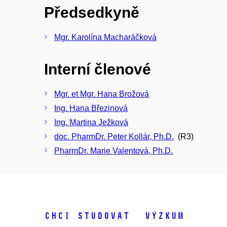
Předsedkyně
Mgr. Karolína Macharáčková
Interní členové
Mgr. et Mgr. Hana Brožová
Ing. Hana Březinová
Ing. Martina Ježková
doc. PharmDr. Peter Kollár, Ph.D.
(R3)
PharmDr. Marie Valentová, Ph.D.
Chci studovat
Výzkum