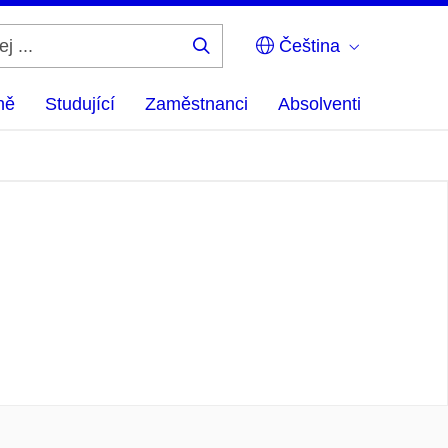
Čeština
Hledej
...
ně
Studující
Zaměstnanci
Absolventi