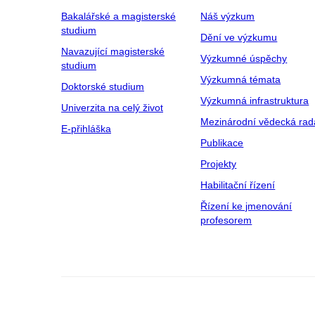
Bakalářské a magisterské
Náš výzkum
studium
Dění ve výzkumu
Navazující magisterské
Výzkumné úspěchy
studium
Výzkumná témata
Doktorské studium
Výzkumná infrastruktura
Univerzita na celý život
Mezinárodní vědecká rad
E-přihláška
Publikace
Projekty
Habilitační řízení
Řízení ke jmenování
profesorem