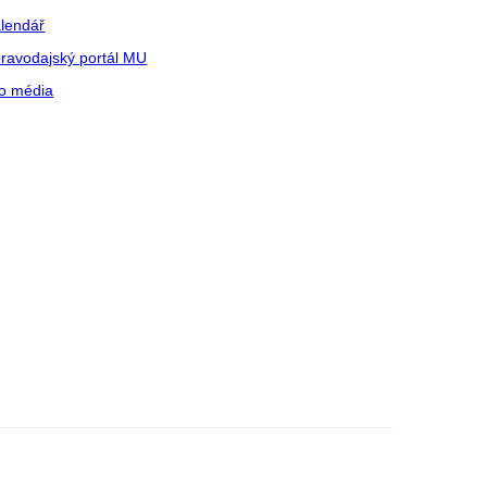
lendář
ravodajský portál MU
o média