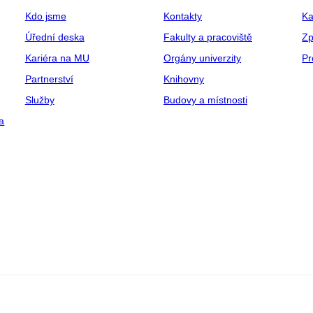
Kdo jsme
Kontakty
Ka
Úřední deska
Fakulty a pracoviště
Zp
Kariéra na MU
Orgány univerzity
Pr
Partnerství
Knihovny
Služby
Budovy a místnosti
a