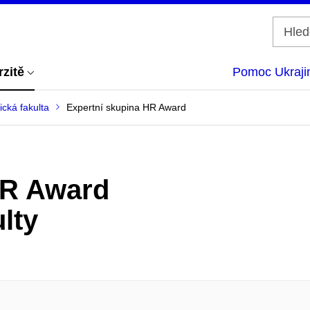
rzitě
Pomoc Ukraji
cká fakulta
Expertní skupina HR Award
HR Award
lty