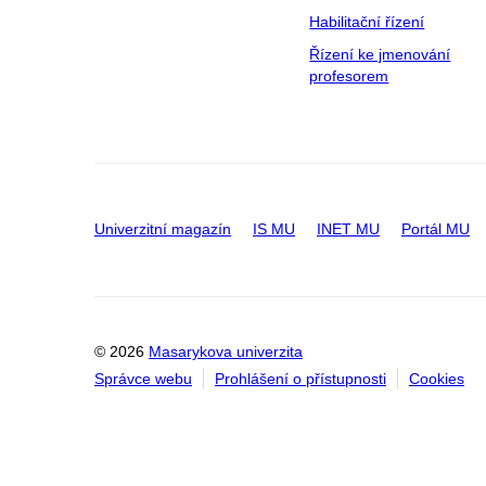
Habilitační řízení
Řízení ke jmenování
profesorem
Univerzitní magazín
IS MU
INET MU
Portál MU
© 2026
Masarykova univerzita
Správce webu
Prohlášení o přístupnosti
Cookies