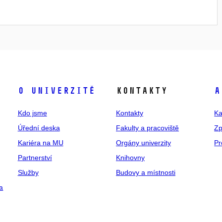
O univerzitě
Kontakty
A
Kdo jsme
Kontakty
Ka
Úřední deska
Fakulty a pracoviště
Zp
Kariéra na MU
Orgány univerzity
Pr
Partnerství
Knihovny
Služby
Budovy a místnosti
a