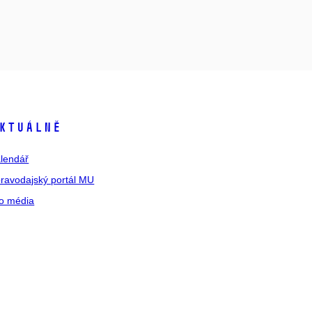
ktuálně
lendář
ravodajský portál MU
o média