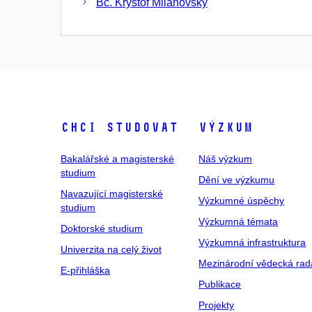
Bc. Kryštof Milanovský
Chci studovat
Výzkum
Bakalářské a magisterské
Náš výzkum
studium
Dění ve výzkumu
Navazující magisterské
Výzkumné úspěchy
studium
Výzkumná témata
Doktorské studium
Výzkumná infrastruktura
Univerzita na celý život
Mezinárodní vědecká rad
E-přihláška
Publikace
Projekty