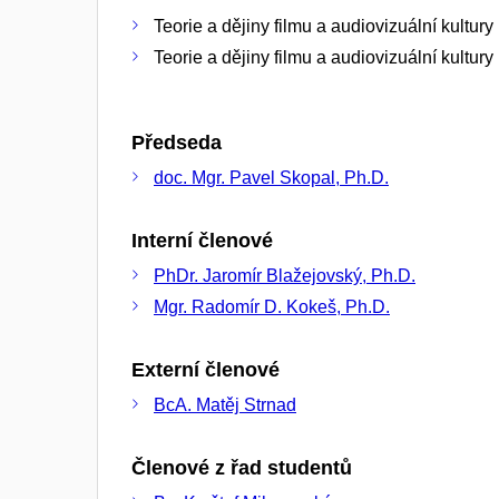
Teorie a dějiny filmu a audiovizuální kultur
Teorie a dějiny filmu a audiovizuální kultur
Předseda
doc. Mgr. Pavel Skopal, Ph.D.
Interní členové
PhDr. Jaromír Blažejovský, Ph.D.
Mgr. Radomír D. Kokeš, Ph.D.
Externí členové
BcA. Matěj Strnad
Členové z řad studentů