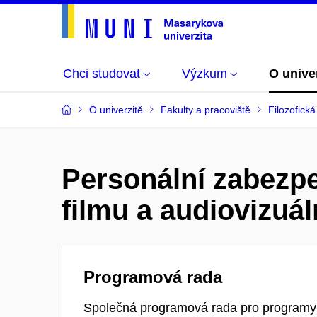
Chci studovat
Výzkum
O unive
O univerzitě
Fakulty a pracoviště
Filozofická
Personální zabezpe
filmu a audiovizuál
Programová rada
Společná programová rada pro programy