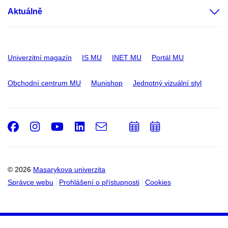
Aktuálně
Univerzitní magazín
IS MU
INET MU
Portál MU
Obchodní centrum MU
Munishop
Jednotný vizuální styl
Facebook
Instagram
Youtube
LinkedIn
e-
Přidat
Přidat
Email
mail
do
do
kalendáře
kalendáře
© 2026
Masarykova univerzita
Správce webu
Prohlášení o přístupnosti
Cookies