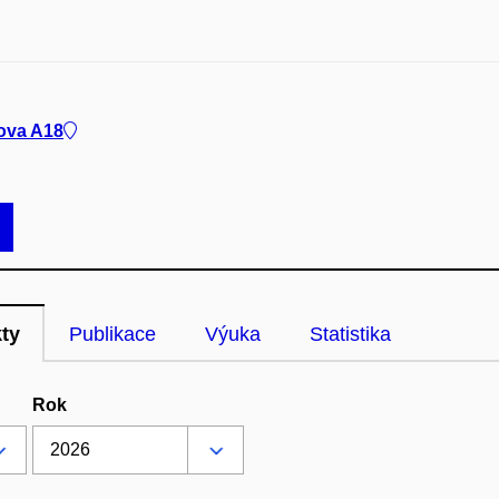
ova A18
kty
Publikace
Výuka
Statistika
Rok