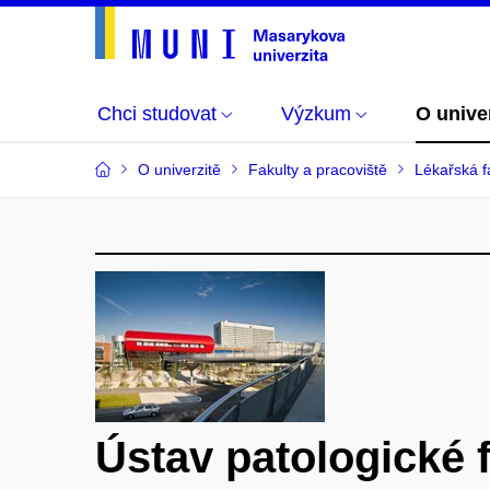
Chci studovat
Výzkum
O unive
O univerzitě
Fakulty a pracoviště
Lékařská f
Ústav patologické f