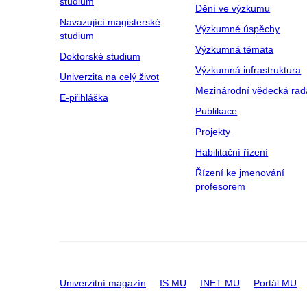
studium
Dění ve výzkumu
Navazující magisterské
Výzkumné úspěchy
studium
Výzkumná témata
Doktorské studium
Výzkumná infrastruktura
Univerzita na celý život
Mezinárodní vědecká rad
E-přihláška
Publikace
Projekty
Habilitační řízení
Řízení ke jmenování
profesorem
Univerzitní magazín
IS MU
INET MU
Portál MU