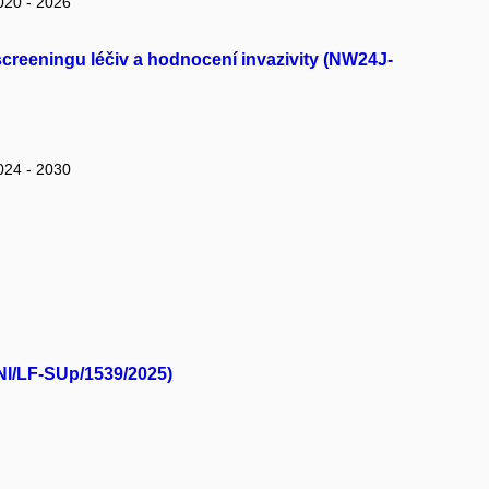
020 - 2026
creeningu léčiv a hodnocení invazivity (NW24J-
024 - 2030
NI/LF-SUp/1539/2025)