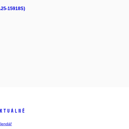
GA25-15918S)
ktuálně
lendář