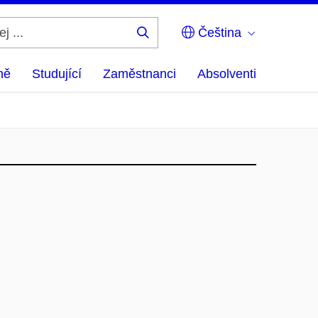
Čeština
Hledej
...
ně
Studující
Zaměstnanci
Absolventi