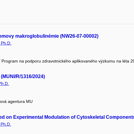
tromovy makroglobulinémie (NW26-07-00002)
 Ph.D.
R / Program na podporu zdravotnického aplikovaného výzkumu na léta 2
(MUNI/R/1316/2024)
Ph.D.
tová agentura MU
ed on Experimental Modulation of Cytoskeletal Component
 Ph.D.