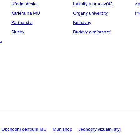
Úřední deska
Fakulty a pracoviště
Zp
Kariéra na MU
Orgány univerzity
Pr
Partnerství
Knihovny
Služby
Budovy a místnosti
a
Obchodní centrum MU
Munishop
Jednotný vizuální styl