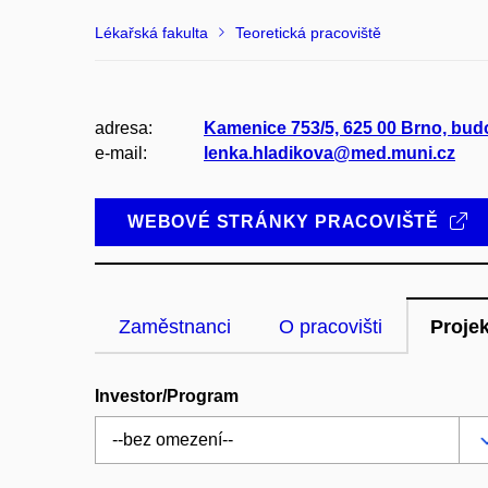
Lékařská fakulta
Teoretická pracoviště
adresa:
Kamenice 753/5, 625 00 Brno, bud
e-mail:
lenka.hladikova@med.muni.cz
WEBOVÉ STRÁNKY PRACOVIŠTĚ
Zaměstnanci
O pracovišti
Proje
Investor/Program