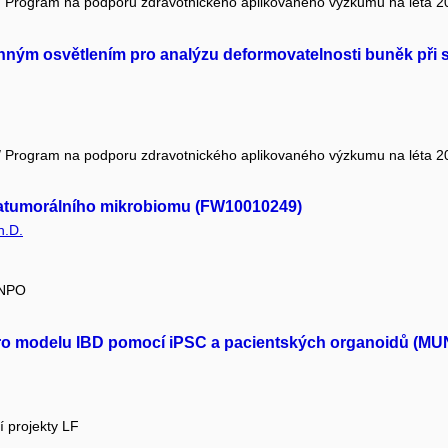
R / Program na podporu zdravotnického aplikovaného výzkumu na léta 2
ným osvětlením pro analýzu deformovatelnosti buněk při s
R / Program na podporu zdravotnického aplikovaného výzkumu na léta 2
tratumorálního mikrobiomu (FW10010249)
h.D.
 NPO
ro modelu IBD pomocí iPSC a pacientských organoidů (MU
í projekty LF