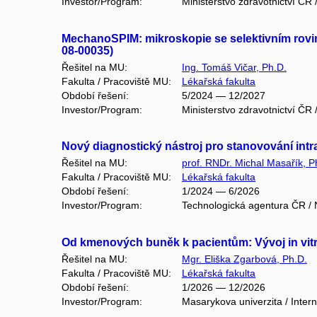
Investor/Program:
Ministerstvo zdravotnictví Č
MechanoSPIM: mikroskopie se selektivním rovin
08-00035)
Řešitel na MU:
Ing. Tomáš Vičar, Ph.D.
Fakulta / Pracoviště MU:
Lékařská fakulta
Období řešení:
5/2024 — 12/2027
Investor/Program:
Ministerstvo zdravotnictví Č
Nový diagnostický nástroj pro stanovování in
Řešitel na MU:
prof. RNDr. Michal Masařík, P
Fakulta / Pracoviště MU:
Lékařská fakulta
Období řešení:
1/2024 — 6/2026
Investor/Program:
Technologická agentura ČR /
Od kmenových buněk k pacientům: Vývoj in vit
Řešitel na MU:
Mgr. Eliška Zgarbová, Ph.D.
Fakulta / Pracoviště MU:
Lékařská fakulta
Období řešení:
1/2026 — 12/2026
Investor/Program:
Masarykova univerzita / Intern