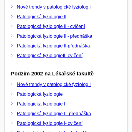
Nové trendy v patologické fyziologii
Patologická fyziologie II
Patologická fyziologie II - cvičení
Patologická fyziologie II - přednáška
Patologická fyziologie II-přednáška
Patologická fyziologieII -cvičení
Podzim 2002 na Lékařské fakultě
Nové trendy v patologické fyziologii
Patologická fyziologie
Patologická fyziologie I
Patologická fyziologie I - přednáška
Patologická fyziologie I- cvičení