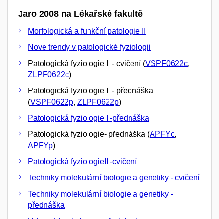
Jaro 2008 na Lékařské fakultě
Morfologická a funkční patologie II
Nové trendy v patologické fyziologii
Patologická fyziologie II - cvičení (
VSPF0622c
,
ZLPF0622c
)
Patologická fyziologie II - přednáška
(
VSPF0622p
,
ZLPF0622p
)
Patologická fyziologie II-přednáška
Patologická fyziologie- přednáška (
APFYc
,
APFYp
)
Patologická fyziologieII -cvičení
Techniky molekulární biologie a genetiky - cvičení
Techniky molekulární biologie a genetiky -
přednáška