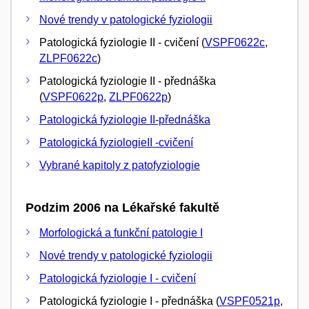
Nové trendy v patologické fyziologii
Patologická fyziologie II - cvičení (
VSPF0622c
,
ZLPF0622c
)
Patologická fyziologie II - přednáška
(
VSPF0622p
,
ZLPF0622p
)
Patologická fyziologie II-přednáška
Patologická fyziologieII -cvičení
Vybrané kapitoly z patofyziologie
Podzim 2006 na Lékařské fakultě
Morfologická a funkční patologie I
Nové trendy v patologické fyziologii
Patologická fyziologie I - cvičení
Patologická fyziologie I - přednáška (
VSPF0521p
,