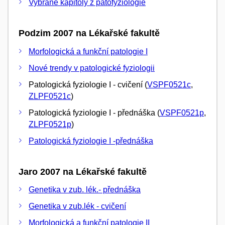
Vybrané kapitoly z patofyziologie
Podzim 2007 na Lékařské fakultě
Morfologická a funkční patologie I
Nové trendy v patologické fyziologii
Patologická fyziologie I - cvičení (
VSPF0521c
,
ZLPF0521c
)
Patologická fyziologie I - přednáška (
VSPF0521p
,
ZLPF0521p
)
Patologická fyziologie I -přednáška
Jaro 2007 na Lékařské fakultě
Genetika v zub. lék.- přednáška
Genetika v zub.lék - cvičení
Morfologická a funkční patologie II