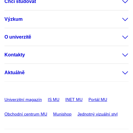
Chci studovat
Výzkum
O univerzitě
Kontakty
Aktuálně
Univerzitní magazín
IS MU
INET MU
Portál MU
Obchodní centrum MU
Munishop
Jednotný vizuální styl