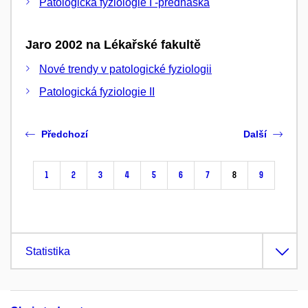
Patologická fyziologie I -přednáška
Jaro 2002 na Lékařské fakultě
Nové trendy v patologické fyziologii
Patologická fyziologie II
Předchozí
Další
1
2
3
4
5
6
7
8
9
Statistika