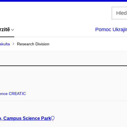
rzitě
Pomoc Ukraji
akulta
Research Division
lence CREATIC
no, Campus Science Park