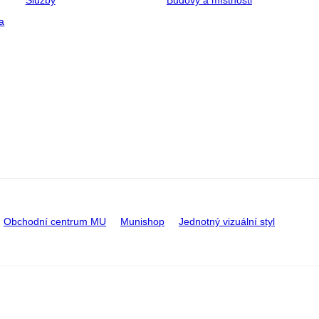
Služby
Budovy a místnosti
a
Obchodní centrum MU
Munishop
Jednotný vizuální styl