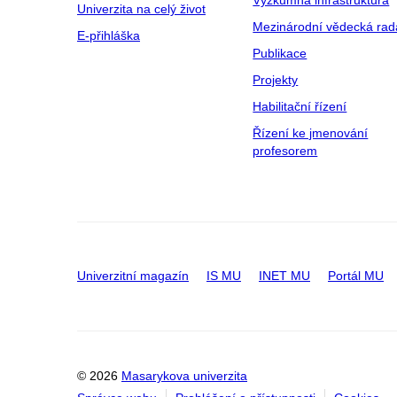
Výzkumná infrastruktura
Univerzita na celý život
Mezinárodní vědecká rad
E-přihláška
Publikace
Projekty
Habilitační řízení
Řízení ke jmenování
profesorem
Univerzitní magazín
IS MU
INET MU
Portál MU
© 2026
Masarykova univerzita