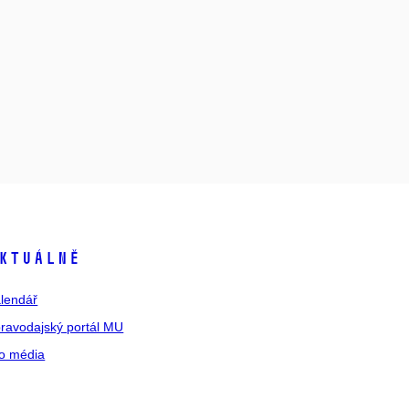
ktuálně
lendář
ravodajský portál MU
o média