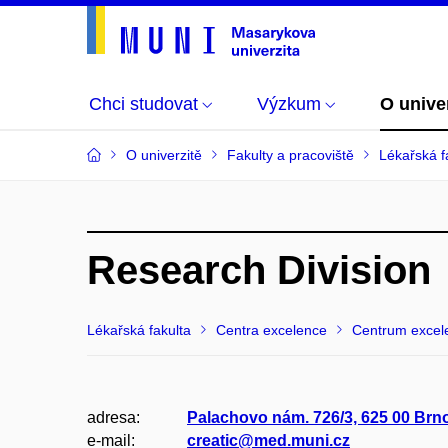
Chci studovat
Výzkum
O unive
O univerzitě
Fakulty a pracoviště
Lékařská f
Research Division
Lékařská fakulta
Centra excelence
Centrum exce
adresa:
Palachovo nám. 726/3, 625 00 Br
e-mail:
creatic@med.muni.cz