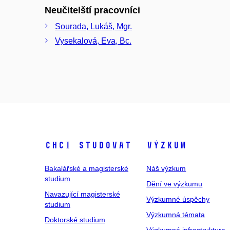
Neučitelští pracovníci
Sourada, Lukáš, Mgr.
Vysekalová, Eva, Bc.
Chci studovat
Výzkum
Bakalářské a magisterské
Náš výzkum
studium
Dění ve výzkumu
Navazující magisterské
Výzkumné úspěchy
studium
Výzkumná témata
Doktorské studium