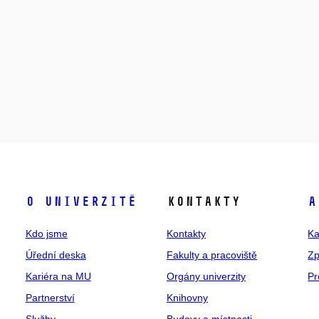
O univerzitě
Kontakty
A
Kdo jsme
Kontakty
Ka
Úřední deska
Fakulty a pracoviště
Zp
Kariéra na MU
Orgány univerzity
Pr
Partnerství
Knihovny