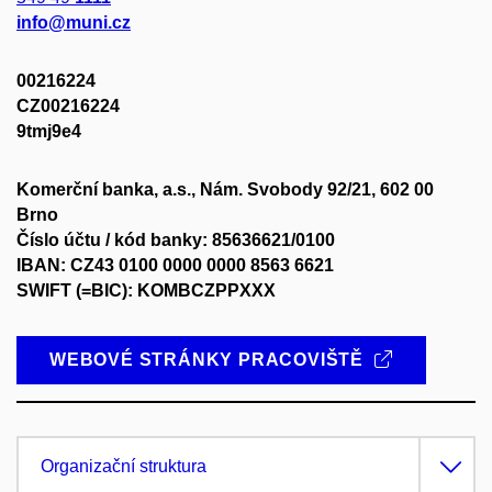
info@muni.cz
00216224
CZ00216224
9tmj9e4
Komerční banka, a.s., Nám. Svobody 92/21, 602 00
Brno
Číslo účtu / kód banky: 85636621/0100
IBAN: CZ43 0100 0000 0000 8563 6621
SWIFT (=BIC): KOMBCZPPXXX
WEBOVÉ STRÁNKY PRACOVIŠTĚ
Organizační struktura