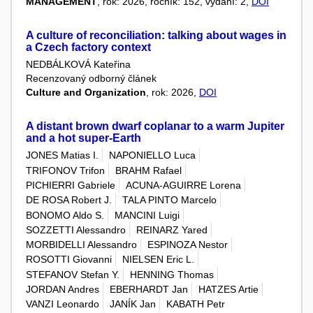
MANAGEMENT
, rok: 2026, ročník: 152, vydání: 2,
DOI
A culture of reconciliation: talking about wages in
a Czech factory context
NEDBÁLKOVÁ Kateřina
Recenzovaný odborný článek
Culture and Organization
, rok: 2026,
DOI
A distant brown dwarf coplanar to a warm Jupiter
and a hot super-Earth
JONES Matias I.
NAPONIELLO Luca
TRIFONOV Trifon
BRAHM Rafael
PICHIERRI Gabriele
ACUNA-AGUIRRE Lorena
DE ROSA Robert J.
TALA PINTO Marcelo
BONOMO Aldo S.
MANCINI Luigi
SOZZETTI Alessandro
REINARZ Yared
MORBIDELLI Alessandro
ESPINOZA Nestor
ROSOTTI Giovanni
NIELSEN Eric L.
STEFANOV Stefan Y.
HENNING Thomas
JORDAN Andres
EBERHARDT Jan
HATZES Artie
VANZI Leonardo
JANÍK Jan
KABATH Petr