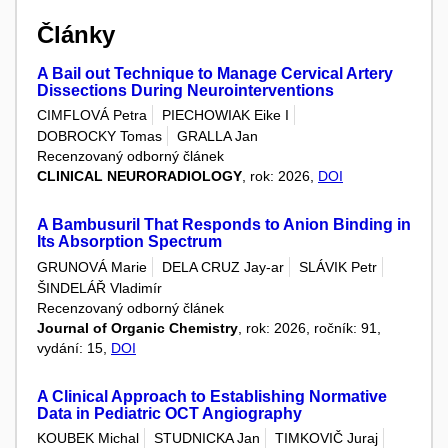
Články
A Bail out Technique to Manage Cervical Artery
Dissections During Neurointerventions
CIMFLOVÁ Petra
PIECHOWIAK Eike I
DOBROCKY Tomas
GRALLA Jan
Recenzovaný odborný článek
CLINICAL NEURORADIOLOGY
, rok: 2026,
DOI
A Bambusuril That Responds to Anion Binding in
Its Absorption Spectrum
GRUNOVÁ Marie
DELA CRUZ Jay-ar
SLÁVIK Petr
ŠINDELÁŘ Vladimír
Recenzovaný odborný článek
Journal of Organic Chemistry
, rok: 2026, ročník: 91,
vydání: 15,
DOI
A Clinical Approach to Establishing Normative
Data in Pediatric OCT Angiography
KOUBEK Michal
STUDNICKA Jan
TIMKOVIČ Juraj