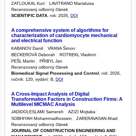
ZATLOUKAL Kurt
LAVITRANO Marialuisa
Recenzovaný odborný článek
SCIENTIFIC DATA
, rok: 2026,
DOI
A comprehensive system of algorithms for
characterization of cardiomyocyte mechanical
and electrical function
KABANOV Daniil
VRANA Šimon
BECKEROVÁ Deborah
ROTREKL Vladimír
PEŠL Martin
PŘIBYL Jan
Recenzovaný odborný článek
Biomedical Signal Processing and Control
, rok: 2026,
ročník: 120, vydání: B,
DOI
A Cross-Impact Analysis of Digital
Transformation Factors in Construction Firms: A
Multilevel MICMAC Analysis
JADIDOLESLAMI Samereh
AZIZI Mojtaba
SOBHIYAH Mohammadhossein
ZARERAVASAN Ahad
Recenzovaný odborný článek
JOURNAL OF CONSTRUCTION ENGINEERING AND