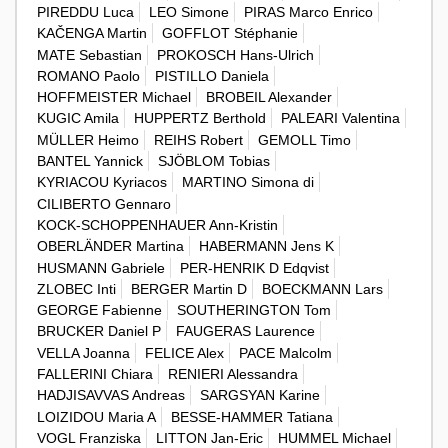
PIREDDU Luca
LEO Simone
PIRAS Marco Enrico
KAČENGA Martin
GOFFLOT Stéphanie
MATE Sebastian
PROKOSCH Hans-Ulrich
ROMANO Paolo
PISTILLO Daniela
HOFFMEISTER Michael
BROBEIL Alexander
KUGIC Amila
HUPPERTZ Berthold
PALEARI Valentina
MÜLLER Heimo
REIHS Robert
GEMOLL Timo
BANTEL Yannick
SJÖBLOM Tobias
KYRIACOU Kyriacos
MARTINO Simona di
CILIBERTO Gennaro
KOCK-SCHOPPENHAUER Ann-Kristin
OBERLÄNDER Martina
HABERMANN Jens K
HUSMANN Gabriele
PER-HENRIK D Edqvist
ZLOBEC Inti
BERGER Martin D
BOECKMANN Lars
GEORGE Fabienne
SOUTHERINGTON Tom
BRUCKER Daniel P
FAUGERAS Laurence
VELLA Joanna
FELICE Alex
PACE Malcolm
FALLERINI Chiara
RENIERI Alessandra
HADJISAVVAS Andreas
SARGSYAN Karine
LOIZIDOU Maria A
BESSE-HAMMER Tatiana
VOGL Franziska
LITTON Jan-Eric
HUMMEL Michael