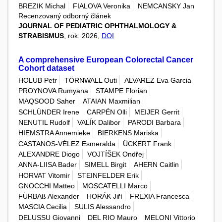
BREZIK Michal
FIALOVA Veronika
NEMCANSKY Jan
Recenzovaný odborný článek
JOURNAL OF PEDIATRIC OPHTHALMOLOGY &
STRABISMUS
, rok: 2026,
DOI
A comprehensive European Colorectal Cancer
Cohort dataset
HOLUB Petr
TÖRNWALL Outi
ALVAREZ Eva Garcia
PROYNOVA Rumyana
STAMPE Florian
MAQSOOD Saher
ATAIAN Maxmilian
SCHLÜNDER Irene
CARPÉN Olli
MEIJER Gerrit
NENUTIL Rudolf
VALÍK Dalibor
PARODI Barbara
HIEMSTRA Annemieke
BIERKENS Mariska
CASTANOS-VÉLEZ Esmeralda
ÜCKERT Frank
ALEXANDRE Diogo
VOJTÍŠEK Ondřej
ANNA-LIISA Bader
SIMELL Birgit
AHERN Caitlin
HORVAT Vitomir
STEINFELDER Erik
GNOCCHI Matteo
MOSCATELLI Marco
FÜRBAß Alexander
HORÁK Jiří
FREXIA Francesca
MASCIA Cecilia
SULIS Alessandro
DELUSSU Giovanni
DEL RIO Mauro
MELONI Vittorio