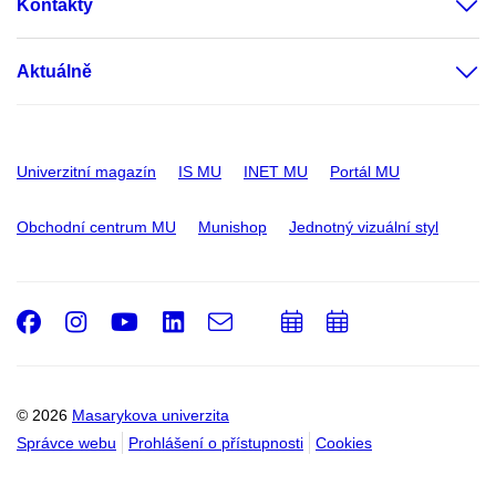
Kontakty
Aktuálně
Univerzitní magazín
IS MU
INET MU
Portál MU
Obchodní centrum MU
Munishop
Jednotný vizuální styl
Facebook
Instagram
Youtube
LinkedIn
e-
Přidat
Přidat
Email
mail
do
do
kalendáře
kalendáře
© 2026
Masarykova univerzita
Správce webu
Prohlášení o přístupnosti
Cookies