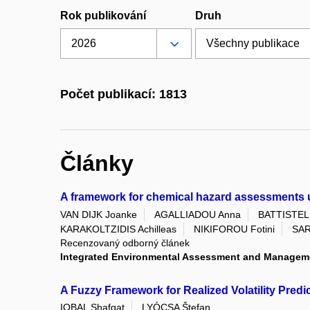
Rok publikování
Druh
Počet publikací: 1813
Články
A framework for chemical hazard assessments un
VAN DIJK Joanke
AGALLIADOU Anna
BATTISTELL
KARAKOLTZIDIS Achilleas
NIKIFOROU Fotini
SAR
Recenzovaný odborný článek
Integrated Environmental Assessment and Managem
A Fuzzy Framework for Realized Volatility Pred
IQBAL Shafqat
LYÓCSA Štefan