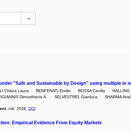
der "Safe and Sustainable by Design" using multiple in sil
I Chiara Laura
BENFENATI Emilio
BOSSA Cecilia
HALLING 
IGIANNIS Dimosthenis A.
SELVESTREL Gianluca
SHARMA Ane
ent
, rok: 2026,
DOI
iction: Empirical Evidence From Equity Markets