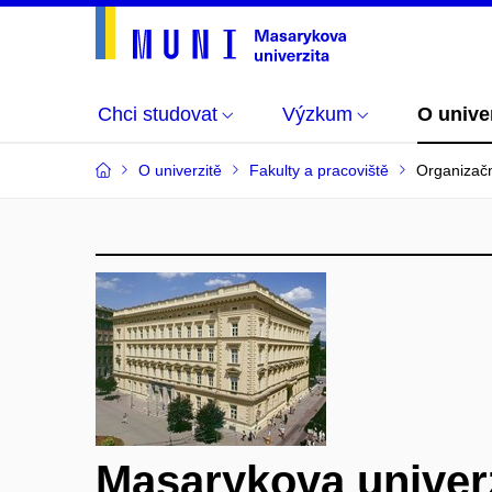
Chci studovat
Výzkum
O unive
O univerzitě
Fakulty a pracoviště
Organizačn
Masarykova univer