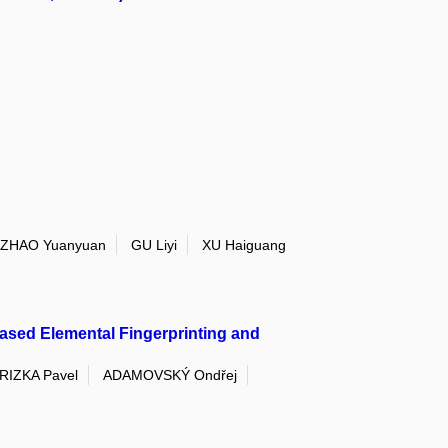
ZHAO Yuanyuan
GU Liyi
XU Haiguang
Based Elemental Fingerprinting and
RIZKA Pavel
ADAMOVSKÝ Ondřej