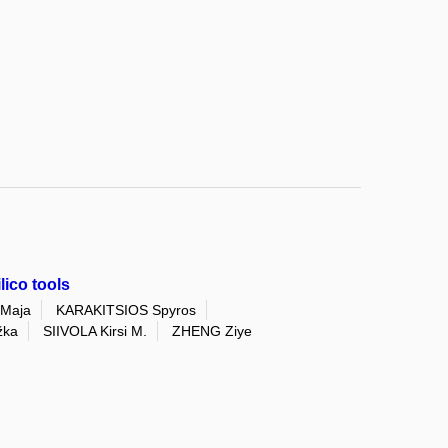
ico tools
Maja
KARAKITSIOS Spyros
žka
SIIVOLA Kirsi M.
ZHENG Ziye