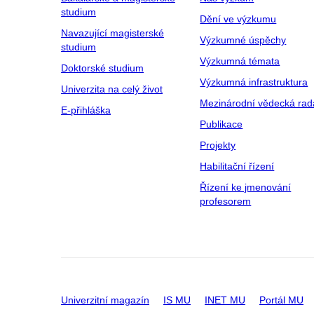
studium
Dění ve výzkumu
Navazující magisterské
Výzkumné úspěchy
studium
Výzkumná témata
Doktorské studium
Výzkumná infrastruktura
Univerzita na celý život
Mezinárodní vědecká rad
E-přihláška
Publikace
Projekty
Habilitační řízení
Řízení ke jmenování
profesorem
Univerzitní magazín
IS MU
INET MU
Portál MU