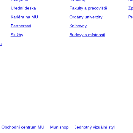
Úřední deska
Fakulty a pracoviště
Zp
Kariéra na MU
Orgány univerzity
Pr
Partnerství
Knihovny
Služby
Budovy a místnosti
a
Obchodní centrum MU
Munishop
Jednotný vizuální styl