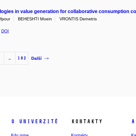
logies in value generation for collaborative consumption 
ifpour
BEHESHTI Moein
VRONTIS Demetris
,
DOI
…
182
Další
O univerzitě
Kontakty
A
Kdo jsme
Kontakty
Ka