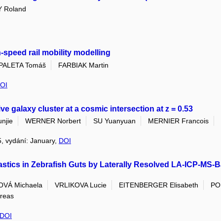
 Roland
-speed rail mobility modelling
PALETA Tomáš
FARBIAK Martin
OI
galaxy cluster at a cosmic intersection at z = 0.53
njie
WERNER Norbert
SU Yuanyuan
MERNIER Francois
05, vydání: January,
DOI
lastics in Zebrafish Guts by Laterally Resolved LA-ICP-MS-
VÁ Michaela
VRLIKOVA Lucie
EITENBERGER Elisabeth
PO
reas
DOI