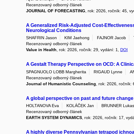
Recenzovaný odborný článek
JOURNAL OF FORECASTING
, rok: 2026, ročník: 45, v
A Generalized Risk-Adjusted Cost-Effectiveness
Neurological Conditions
SHAFRIN Jason
KIM Jaehong
FAJNOR Jacob
Recenzovaný odborný článek
Value in Health
, rok: 2026, ročník: 29, vydání: 1,
DOI
A Gestalt Therapy Perspective on OCD: A Clinic
SPAGNUOLO LOBB Margherita
RIGAUD Lynne
A
Recenzovaný odborný článek
Journal of Humanistic Counseling
, rok: 2026, ročník:
A global perspective on past and future change
HOLTANOVA Eva
KOLÁČEK Jan
BRUNNER Luka
Recenzovaný odborný článek
EARTH SYSTEM DYNAMICS
, rok: 2026, ročník: 17, vyd
A highly diverse Pennsylvanian tetrapod ichn