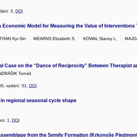
ydání: 3,
DOI
 Economic Model for Measuring the Value of Interventions 
THAN Kyi-Sin
MEARNS Elizabeth S.
KOWAL Stacey L.
MAJD
al Case on the “Dance of Reciprocity” Between Therapist a
NDRÁŠIK Tomáš
 65, vydání: S1,
DOI
 in regional seasonal cycle shape
s
ání: 1,
DOI
oassemblage from the Semily Formation (Krkonoše Piedmont