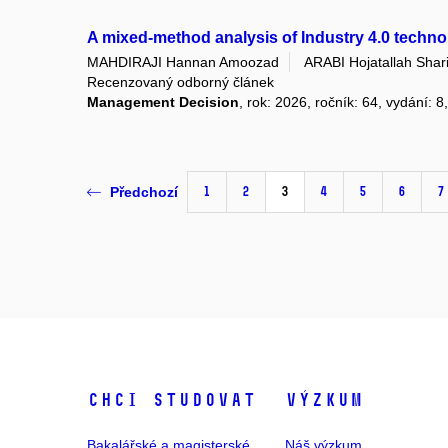
A mixed-method analysis of Industry 4.0 techno
MAHDIRAJI Hannan Amoozad
ARABI Hojatallah Shar
Recenzovaný odborný článek
Management Decision
, rok: 2026, ročník: 64, vydání: 8
1
2
3
4
5
6
7
Předchozí
Chci studovat
Výzkum
Bakalářské a magisterské
Náš výzkum