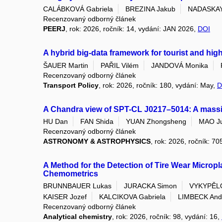
CALÁBKOVÁ Gabriela
BREZINA Jakub
NADASKAY
Recenzovaný odborný článek
PEERJ
, rok: 2026, ročník: 14, vydání: JAN 2026,
DOI
A hybrid big-data framework for tourist and high
ŠAUER Martin
PAŘIL Vilém
JANDOVÁ Monika
Recenzovaný odborný článek
Transport Policy
, rok: 2026, ročník: 180, vydání: May,
D
A Chandra view of SPT-CL J0217–5014: A massive 
HU Dan
FAN Shida
YUAN Zhongsheng
MAO Ju
Recenzovaný odborný článek
ASTRONOMY & ASTROPHYSICS
, rok: 2026, ročník: 7
A Method for the Detection of Tire Wear Microp
Chemometrics
BRUNNBAUER Lukas
JURACKA Simon
VYKYPĚLO
KAISER Jozef
KALCIKOVA Gabriela
LIMBECK And
Recenzovaný odborný článek
Analytical chemistry
, rok: 2026, ročník: 98, vydání: 16,