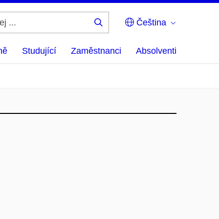
Čeština
Hledej
...
ně
Studující
Zaměstnanci
Absolventi