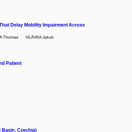
That Delay Mobility Impairment Across
A Thomas
HLÁVKA Jakub
nd Patient
 Basin, Czechia)