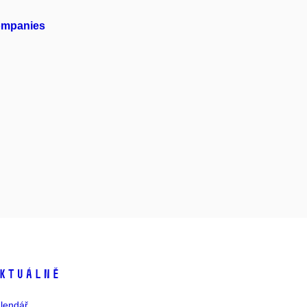
companies
ktuálně
lendář