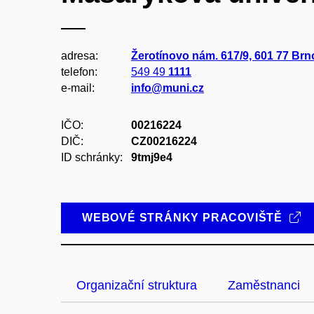
adresa:
Žerotínovo nám. 617/9, 601 77 Brn
telefon:
549 49
1111
e-mail:
info@muni.cz
IČO:
00216224
DIČ:
CZ00216224
ID schránky:
9tmj9e4
WEBOVÉ STRÁNKY PRACOVIŠTĚ
Organizační struktura
Zaměstnanci