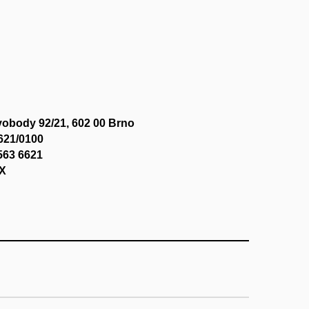
vobody 92/21, 602 00 Brno
621/0100
563 6621
X