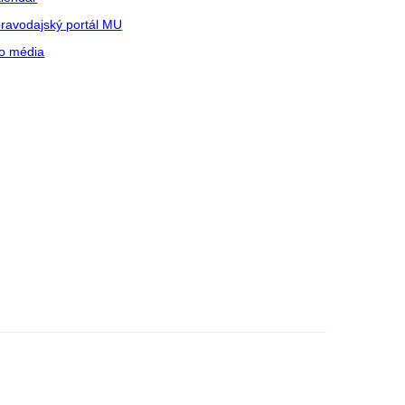
ravodajský portál MU
o média