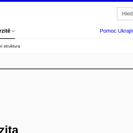
rzitě
Pomoc Ukraji
í struktura
zita