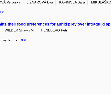
VÁ Veronika
LÍZNAROVÁ Eva
KAFIMOLA Sara
MIKULÁŠKO
,
DOI
ifts their food preferences for aphid prey over intraguild sp
WILDER Shawn M.
HENEBERG Petr
5, vydání: 2,
DOI