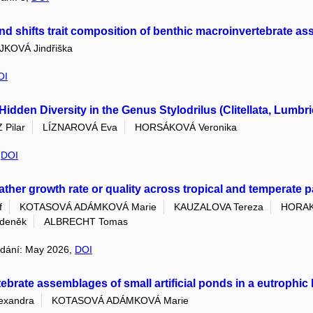
nd shifts trait composition of benthic macroinvertebrate a
JKOVÁ Jindřiška
OI
den Diversity in the Genus Stylodrilus (Clitellata, Lumbri
Pilar
LÍZNAROVÁ Eva
HORSÁKOVÁ Veronika
,
DOI
eather growth rate or quality across tropical and temperate 
f
KOTASOVÁ ADÁMKOVÁ Marie
KAUZALOVA Tereza
HORAK
deněk
ALBRECHT Tomas
vydání: May 2026,
DOI
rate assemblages of small artificial ponds in a eutrophic
exandra
KOTASOVÁ ADÁMKOVÁ Marie