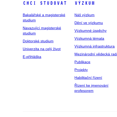
Chci studovat
Výzkum
Bakalářské a magisterské
Náš výzkum
studium
Dění ve výzkumu
Navazující magisterské
Výzkumné úspěchy
studium
Výzkumná témata
Doktorské studium
Výzkumná infrastruktura
Univerzita na celý život
Mezinárodní vědecká rad
E-přihláška
Publikace
Projekty
Habilitační řízení
Řízení ke jmenování
profesorem