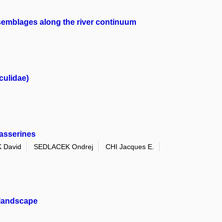
ssemblages along the river continuum
culidae)
passerines
 David
SEDLACEK Ondrej
CHI Jacques E.
 landscape