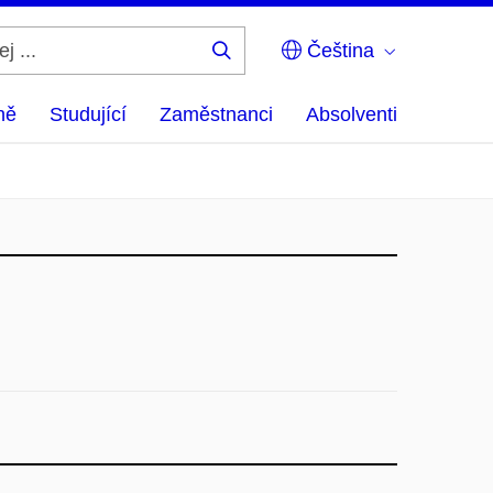
Čeština
Hledej
...
ně
Studující
Zaměstnanci
Absolventi