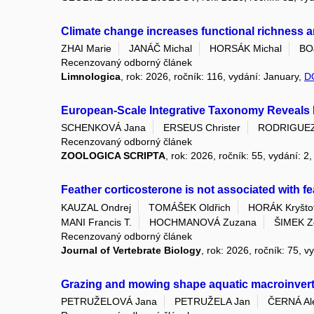
Climate change increases functional richness a
ZHAI Marie
JANÁČ Michal
HORSÁK Michal
BO
Recenzovaný odborný článek
Limnologica
, rok: 2026, ročník: 116, vydání: January,
D
European-Scale Integrative Taxonomy Reveals Hid
SCHENKOVÁ Jana
ERSEUS Christer
RODRIGUEZ 
Recenzovaný odborný článek
ZOOLOGICA SCRIPTA
, rok: 2026, ročník: 55, vydání: 2
Feather corticosterone is not associated with f
KAUZAL Ondrej
TOMÁŠEK Oldřich
HORÁK Kryšto
MANI Francis T.
HOCHMANOVÁ Zuzana
ŠIMEK Z
Recenzovaný odborný článek
Journal of Vertebrate Biology
, rok: 2026, ročník: 75, 
Grazing and mowing shape aquatic macroinverteb
PETRUŽELOVÁ Jana
PETRUŽELA Jan
ČERNÁ Al