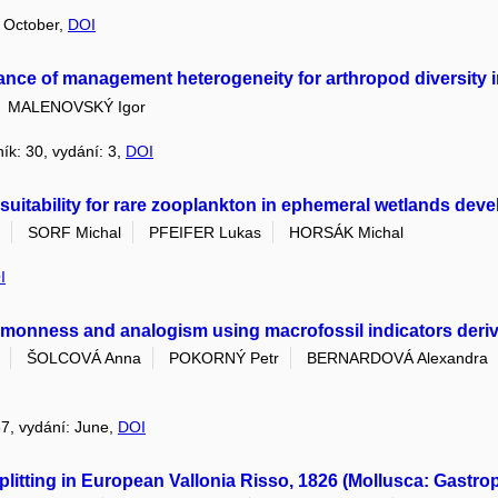
: October,
DOI
nce of management heterogeneity for arthropod diversity 
MALENOVSKÝ Igor
ník: 30, vydání: 3,
DOI
t suitability for rare zooplankton in ephemeral wetlands dev
SORF Michal
PFEIFER Lukas
HORSÁK Michal
I
 commonness and analogism using macrofossil indicators deri
ŠOLCOVÁ Anna
POKORNÝ Petr
BERNARDOVÁ Alexandra
 67, vydání: June,
DOI
litting in European Vallonia Risso, 1826 (Mollusca: Gastrop