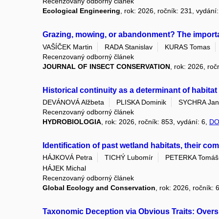
Recenzovaný odborný článek
Ecological Engineering
, rok: 2026, ročník: 231, vydání
Grazing, mowing, or abandonment? The importa
VAŠÍČEK Martin
RADA Stanislav
KURAS Tomas
Recenzovaný odborný článek
JOURNAL OF INSECT CONSERVATION
, rok: 2026, roč
Historical continuity as a determinant of habita
DEVÁNOVÁ Alžbeta
PLISKA Dominik
SYCHRA Jan
Recenzovaný odborný článek
HYDROBIOLOGIA
, rok: 2026, ročník: 853, vydání: 6,
DO
Identification of past wetland habitats, their
HÁJKOVÁ Petra
TICHÝ Lubomír
PETERKA Tomáš
HÁJEK Michal
Recenzovaný odborný článek
Global Ecology and Conservation
, rok: 2026, ročník:
Taxonomic Deception via Obvious Traits: Oversp