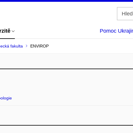
rzitě
Pomoc Ukraji
ecká fakulta
ENVIROP
oologie