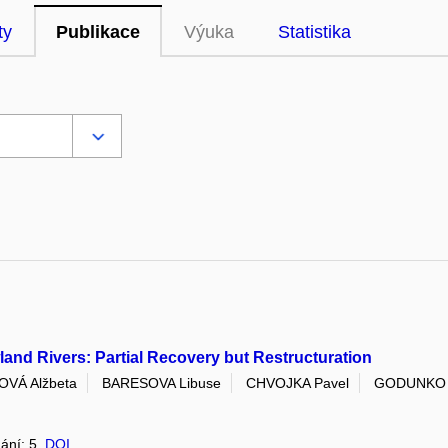
ty
Publikace
Výuka
Statistika
wland Rivers: Partial Recovery but Restructuration
VÁ Alžbeta
BARESOVA Libuse
CHVOJKA Pavel
GODUNKO 
dání: 5,
DOI