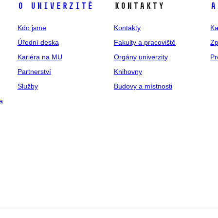
O univerzitě
Kontakty
A
Kdo jsme
Kontakty
Ka
Úřední deska
Fakulty a pracoviště
Zp
Kariéra na MU
Orgány univerzity
Pr
Partnerství
Knihovny
Služby
Budovy a místnosti
a