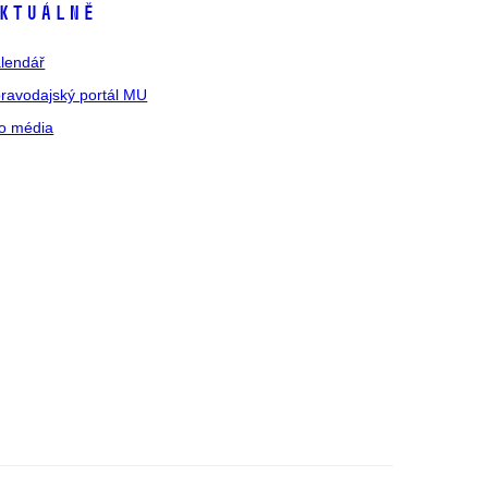
ktuálně
lendář
ravodajský portál MU
o média