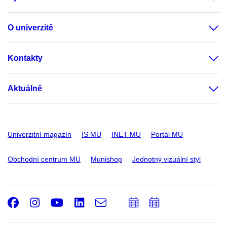
O univerzitě
Kontakty
Aktuálně
Univerzitní magazín
IS MU
INET MU
Portál MU
Obchodní centrum MU
Munishop
Jednotný vizuální styl
Facebook
Instagram
Youtube
LinkedIn
e-
Přidat
Přidat
Email
mail
do
do
kalendáře
kalendáře