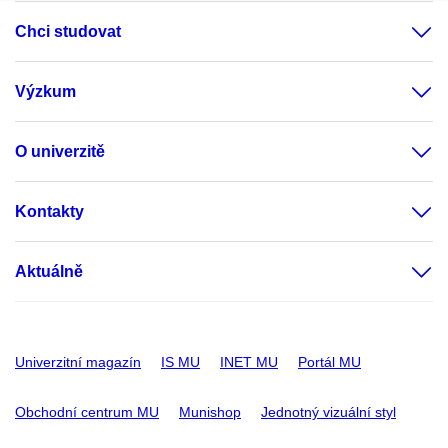
Chci studovat
Výzkum
O univerzitě
Kontakty
Aktuálně
Univerzitní magazín
IS MU
INET MU
Portál MU
Obchodní centrum MU
Munishop
Jednotný vizuální styl