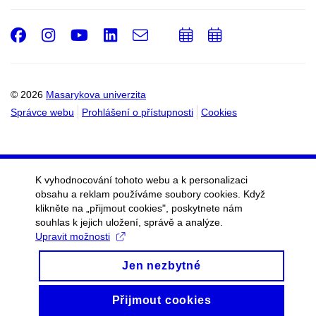
Facebook
Instagram
Youtube
LinkedIn
e-
Přidat
Přidat
Email
mail
do
do
kalendáře
kalendáře
© 2026
Masarykova univerzita
Správce webu
Prohlášení o přístupnosti
Cookies
K vyhodnocování tohoto webu a k personalizaci
obsahu a reklam používáme soubory cookies. Když
klikněte na „přijmout cookies", poskytnete nám
souhlas k jejich uložení, správě a analýze.
Upravit možnosti
Jen nezbytné
Přijmout cookies