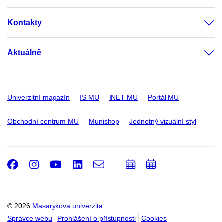
Kontakty
Aktuálně
Univerzitní magazín
IS MU
INET MU
Portál MU
Obchodní centrum MU
Munishop
Jednotný vizuální styl
Facebook
Instagram
Youtube
LinkedIn
e-
Přidat
Přidat
Email
mail
do
do
kalendáře
kalendáře
© 2026
Masarykova univerzita
Správce webu
Prohlášení o přístupnosti
Cookies