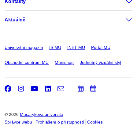
Kontakty
Aktuálně
Univerzitní magazín
IS MU
INET MU
Portál MU
Obchodní centrum MU
Munishop
Jednotný vizuální styl
Facebook
Instagram
Youtube
LinkedIn
e-
Přidat
Přidat
Email
mail
do
do
kalendáře
kalendáře
© 2026
Masarykova univerzita
Správce webu
Prohlášení o přístupnosti
Cookies