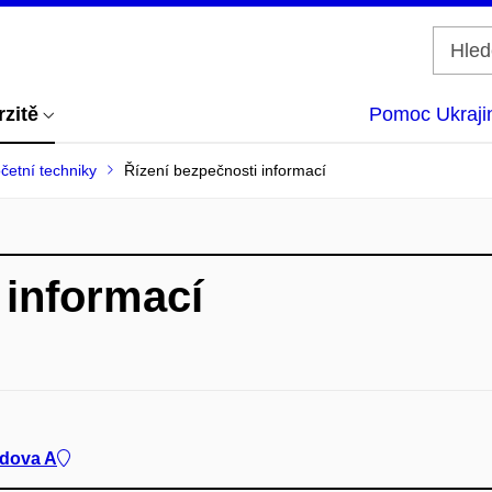
rzitě
Pomoc Ukraji
četní techniky
Řízení bezpečnosti informací
 informací
udova A