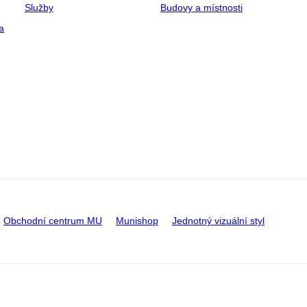
Služby
Budovy a místnosti
a
Obchodní centrum MU
Munishop
Jednotný vizuální styl