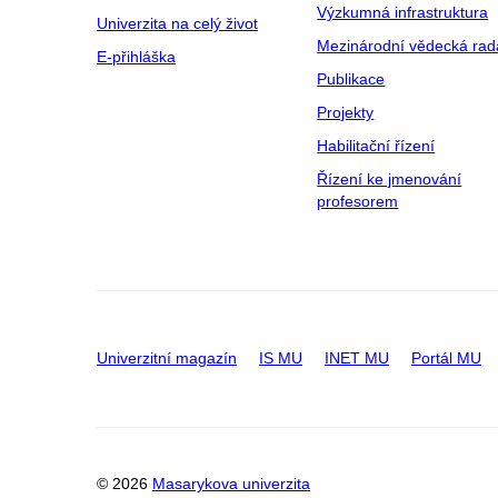
Výzkumná infrastruktura
Univerzita na celý život
Mezinárodní vědecká rad
E-přihláška
Publikace
Projekty
Habilitační řízení
Řízení ke jmenování
profesorem
Univerzitní magazín
IS MU
INET MU
Portál MU
© 2026
Masarykova univerzita