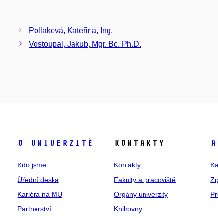
Pollaková, Kateřina, Ing.
Vostoupal, Jakub, Mgr. Bc. Ph.D.
O univerzitě
Kontakty
A
Kdo jsme
Kontakty
Ka
Úřední deska
Fakulty a pracoviště
Zp
Kariéra na MU
Orgány univerzity
Pr
Partnerství
Knihovny