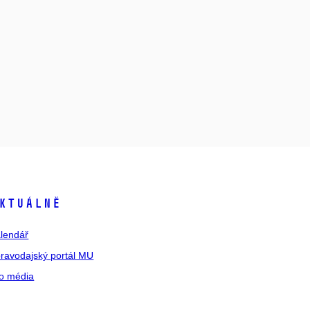
ktuálně
lendář
ravodajský portál MU
o média