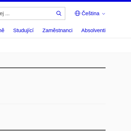
Čeština
Hledej
...
ně
Studující
Zaměstnanci
Absolventi