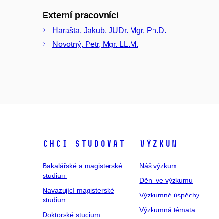
Externí pracovníci
Harašta, Jakub, JUDr. Mgr. Ph.D.
Novotný, Petr, Mgr. LL.M.
Chci studovat
Výzkum
Bakalářské a magisterské
Náš výzkum
studium
Dění ve výzkumu
Navazující magisterské
Výzkumné úspěchy
studium
Výzkumná témata
Doktorské studium