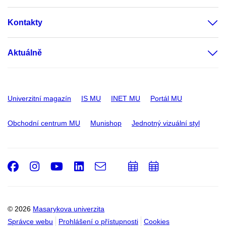
Kontakty
Aktuálně
Univerzitní magazín
IS MU
INET MU
Portál MU
Obchodní centrum MU
Munishop
Jednotný vizuální styl
Facebook
Instagram
Youtube
LinkedIn
e-
Přidat
Přidat
Email
mail
do
do
kalendáře
kalendáře
© 2026
Masarykova univerzita
Správce webu
Prohlášení o přístupnosti
Cookies