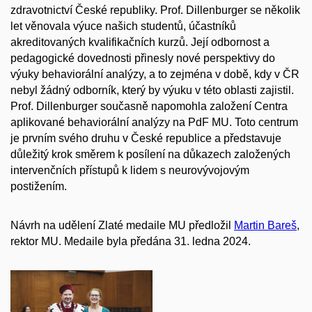
zdravotnictví České republiky. Prof. Dillenburger se několik
let věnovala výuce našich studentů, účastníků
akreditovaných kvalifikačních kurzů. Její odbornost a
pedagogické dovednosti přinesly nové perspektivy do
výuky behaviorální analýzy, a to zejména v době, kdy v ČR
nebyl žádný odborník, který by výuku v této oblasti zajistil.
Prof. Dillenburger současně napomohla založení Centra
aplikované behaviorální analýzy na PdF MU. Toto centrum
je prvním svého druhu v České republice a představuje
důležitý krok směrem k posílení na důkazech založených
intervenčních přístupů k lidem s neurovývojovým
postižením.
Návrh na udělení Zlaté medaile MU předložil
Martin Bareš
,
rektor MU. Medaile byla předána 31. ledna 2024.