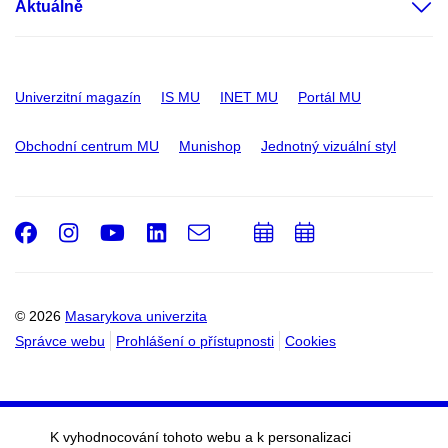
Aktuálně
Univerzitní magazín
IS MU
INET MU
Portál MU
Obchodní centrum MU
Munishop
Jednotný vizuální styl
Facebook
Instagram
Youtube
LinkedIn
e-
Přidat
Přidat
Email
mail
do
do
kalendáře
kalendáře
© 2026
Masarykova univerzita
Správce webu
Prohlášení o přístupnosti
Cookies
K vyhodnocování tohoto webu a k personalizaci