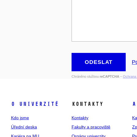
ODESLAT
P
Chráněno službou
reCAPTCHA
–
Ochrana 
O univerzitě
Kontakty
A
Kdo jsme
Kontakty
Ka
Úřední deska
Fakulty a pracoviště
Zp
Kariéra na MU
Orgány univerzity
Pr