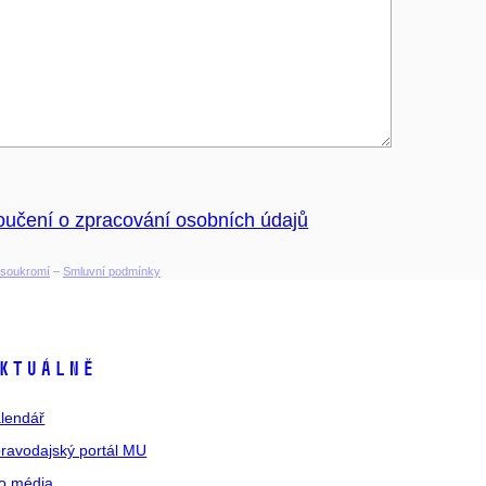
oučení o zpracování osobních údajů
soukromí
–
Smluvní podmínky
ktuálně
lendář
ravodajský portál MU
o média