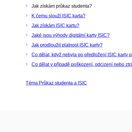
Jak získám průkaz studenta?
K čemu slouží ISIC karta?
Jak získám ISIC kartu?
Jaké jsou výhody digitální karty ISIC?
Jak prodloužit platnost ISIC karty?
Co dělat, když nebyla po předložení ISIC karty 
Co dělat v případě poškození, odcizení nebo ztrá
Téma Průkaz studenta a ISIC