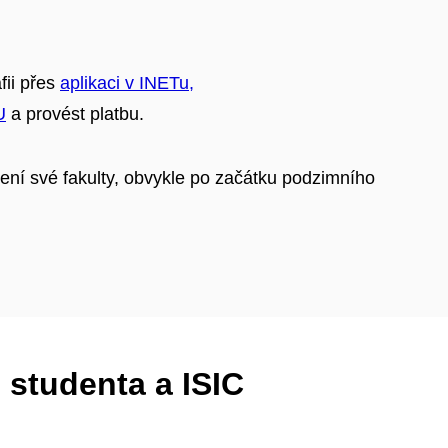
fii přes
aplikaci v INETu,
U
a provést platbu.
ení své fakulty, obvykle po začátku podzimního
 studenta a ISIC