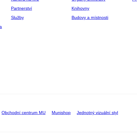
Partnerství
Knihovny
Služby
Budovy a místnosti
a
Obchodní centrum MU
Munishop
Jednotný vizuální styl