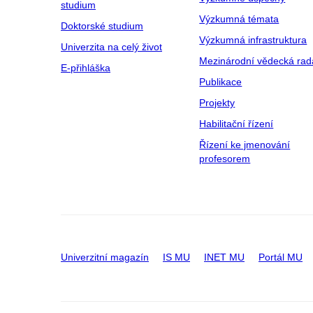
studium
Výzkumná témata
Doktorské studium
Výzkumná infrastruktura
Univerzita na celý život
Mezinárodní vědecká rad
E-přihláška
Publikace
Projekty
Habilitační řízení
Řízení ke jmenování
profesorem
Univerzitní magazín
IS MU
INET MU
Portál MU