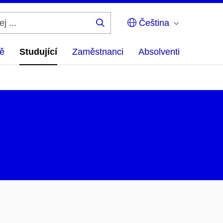
Čeština
Hledej
...
ě
Studující
Zaměstnanci
Absolventi