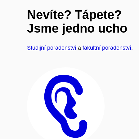
Nevíte? Tápete?
Jsme jedno ucho
Studijní poradenství
a
fakultní poradenství
.