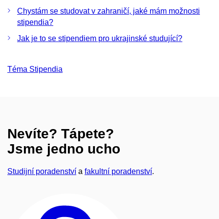
Chystám se studovat v zahraničí, jaké mám možnosti
stipendia?
Jak je to se stipendiem pro ukrajinské studující?
Téma Stipendia
Nevíte? Tápete?
Jsme jedno ucho
Studijní poradenství
a
fakultní poradenství
.