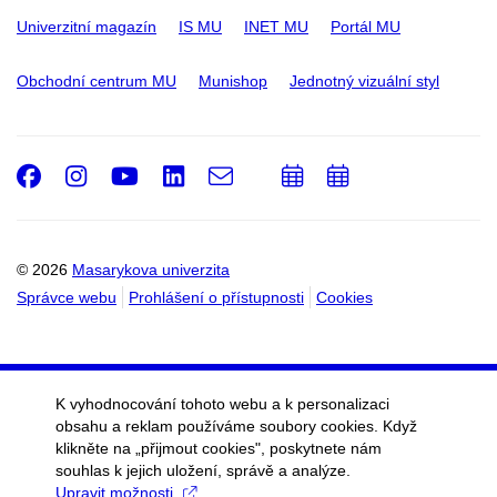
Univerzitní magazín
IS MU
INET MU
Portál MU
Obchodní centrum MU
Munishop
Jednotný vizuální styl
Facebook
Instagram
Youtube
LinkedIn
e-
Přidat
Přidat
Email
mail
do
do
kalendáře
kalendáře
© 2026
Masarykova univerzita
Správce webu
Prohlášení o přístupnosti
Cookies
K vyhodnocování tohoto webu a k personalizaci
obsahu a reklam používáme soubory cookies. Když
klikněte na „přijmout cookies", poskytnete nám
souhlas k jejich uložení, správě a analýze.
Upravit možnosti