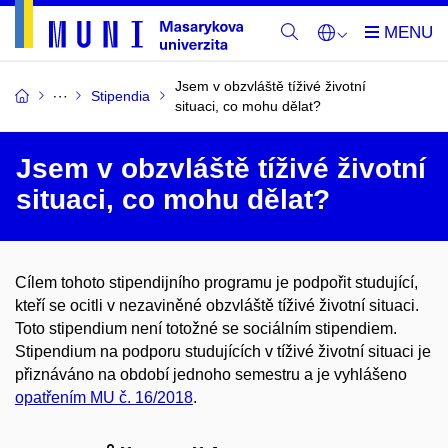
Jsem v obzvláště tíživé životní
Stipendia
situaci, co mohu dělat?
Jsem v obzvláště tíživé životní
situaci, co mohu dělat?
Cílem tohoto stipendijního programu je podpořit studující,
kteří se ocitli v nezaviněné obzvláště tíživé životní situaci.
Toto stipendium není totožné se sociálním stipendiem.
Stipendium na podporu studujících v tíživé životní situaci je
přiznáváno na období jednoho semestru a je vyhlášeno
opatřením MU č. 16/2018
.