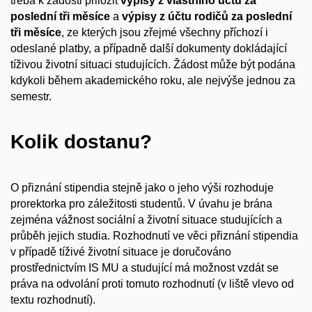
třeba k žádosti přiložit
výpisy z vlastního účtu za
poslední tři měsíce
a
výpisy z účtu rodičů za poslední
tři měsíce
, ze kterých jsou zřejmé všechny příchozí i
odeslané platby, a případně další dokumenty dokládající
tíživou životní situaci studujících. Žádost může být podána
kdykoli během akademického roku, ale nejvýše jednou za
semestr.
Kolik dostanu?
O přiznání stipendia stejně jako o jeho výši rozhoduje
prorektorka pro záležitosti studentů. V úvahu je brána
zejména vážnost sociální a životní situace studujících a
průběh jejich studia. Rozhodnutí ve věci přiznání stipendia
v případě tíživé životní situace je doručováno
prostřednictvím IS MU a studující má možnost vzdát se
práva na odvolání proti tomuto rozhodnutí (v liště vlevo od
textu rozhodnutí).