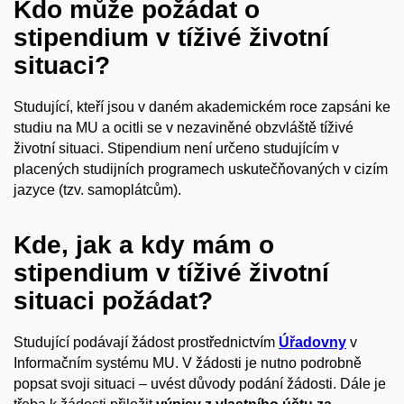
Kdo může požádat o
stipendium v tíživé životní
situaci?
Studující, kteří jsou v daném akademickém roce zapsáni ke
studiu na MU a ocitli se v nezaviněné obzvláště tíživé
životní situaci. Stipendium není určeno studujícím v
placených studijních programech uskutečňovaných v cizím
jazyce (tzv. samoplátcům).
Kde, jak a kdy mám o
stipendium v tíživé životní
situaci požádat?
Studující podávají žádost prostřednictvím
Úřadovny
v
Informačním systému MU. V žádosti je nutno podrobně
popsat svoji situaci – uvést důvody podání žádosti. Dále je