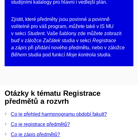
studijními katalogy pro hlavní i vedlejší plán.
Zjistit, které předměty jsou povinné a povinně
volitelné pro váš program, můžete také v IS MU
v sekci
Student
. Vaše šablony zde můžete zobrazit
buď v záložce
Začátek studia
v sekci
Registrace
a zápis
při přidání nového předmětu, nebo v záložce
Během studia
pod funkcí
Moje kontrola studia.
Otázky k tématu Registrace
předmětů a rozvrh
Co je přehled harmonogramu období fakult?
Co je registrace předmětů?
Co je zápis předmětů?