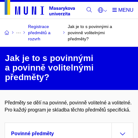
Registrace
Jak je to s povinnými a
předmětů a
povinně volitelnými
rozvrh
předměty?
Jak je to s povinnými
a povinně volitelnými
předměty?
Předměty se dělí na povinné, povinně volitelné a volitelné.
Pro každý program je skladba těchto předmětů specifická.
Povinné předměty