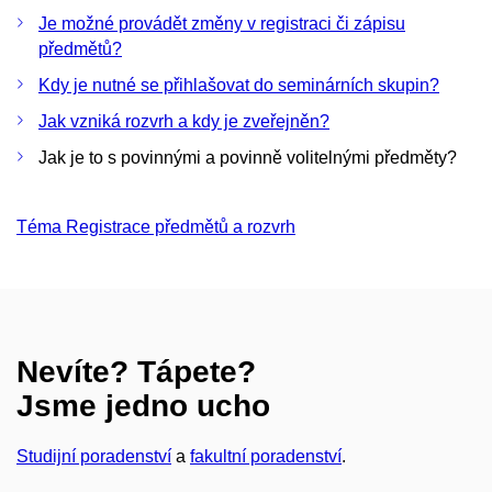
Je možné provádět změny v registraci či zápisu
předmětů?
Kdy je nutné se přihlašovat do seminárních skupin?
Jak vzniká rozvrh a kdy je zveřejněn?
Jak je to s povinnými a povinně volitelnými předměty?
Téma Registrace předmětů a rozvrh
Nevíte? Tápete?
Jsme jedno ucho
Studijní poradenství
a
fakultní poradenství
.