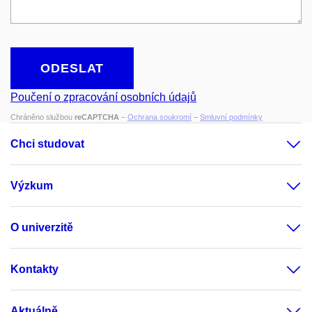
ODESLAT
Poučení o zpracování osobních údajů
Chráněno službou
reCAPTCHA
–
Ochrana soukromí
–
Smluvní podmínky
Chci studovat
Výzkum
O univerzitě
Kontakty
Aktuálně