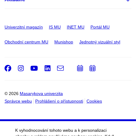
Univerzitní magazín
IS MU
INET MU
Portál MU
Obchodní centrum MU
Munishop
Jednotný vizuální styl
Facebook
Instagram
Youtube
LinkedIn
e-
Přidat
Přidat
Email
mail
do
do
kalendáře
kalendáře
© 2026
Masarykova univerzita
Správce webu
Prohlášení o přístupnosti
Cookies
K vyhodnocování tohoto webu a k personalizaci