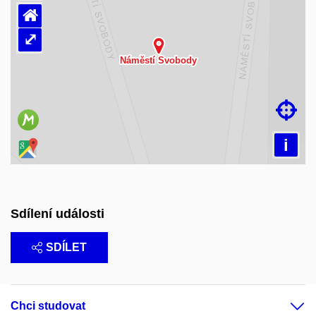
⌂
⤢
Načítám mapu…

i
Sdílení události
SDÍLET
Chci studovat