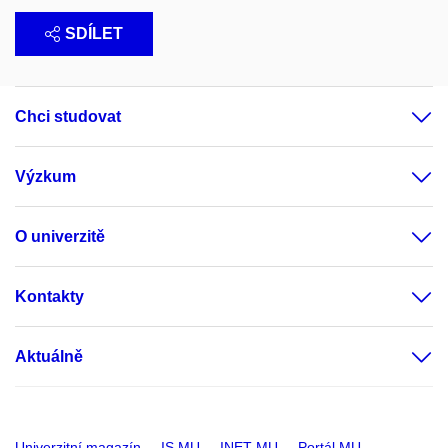
SDÍLET
Chci studovat
Výzkum
O univerzitě
Kontakty
Aktuálně
Univerzitní magazín
IS MU
INET MU
Portál MU