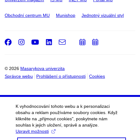
Obchodní centrum MU
Munishop
Jednotný vizuální styl
Facebook
Instagram
Youtube
LinkedIn
e-
Přidat
Přidat
Email
mail
do
do
kalendáře
kalendáře
© 2026
Masarykova univerzita
Správce webu
Prohlášení o přístupnosti
Cookies
K vyhodnocování tohoto webu a k personalizaci
obsahu a reklam používáme soubory cookies. Když
klikněte na „přijmout cookies", poskytnete nám
souhlas k jejich uložení, správě a analýze.
Upravit možnosti