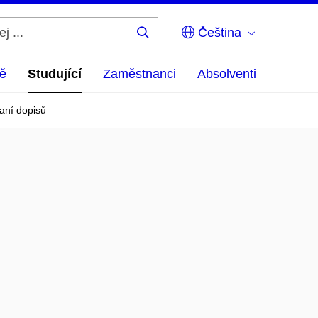
Čeština
Hledej
...
ě
Studující
Zaměstnanci
Absolventi
saní dopisů