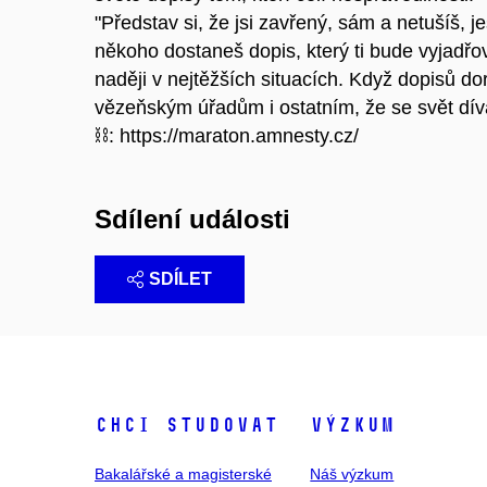
"Představ si, že jsi zavřený, sám a netušíš, je
někoho dostaneš dopis, který ti bude vyjadřo
naději v nejtěžších situacích. Když dopisů d
vězeňským úřadům i ostatním, že se svět dívá
⛓️: https://maraton.amnesty.cz/
Sdílení události
SDÍLET
Chci studovat
Výzkum
Bakalářské a magisterské
Náš výzkum