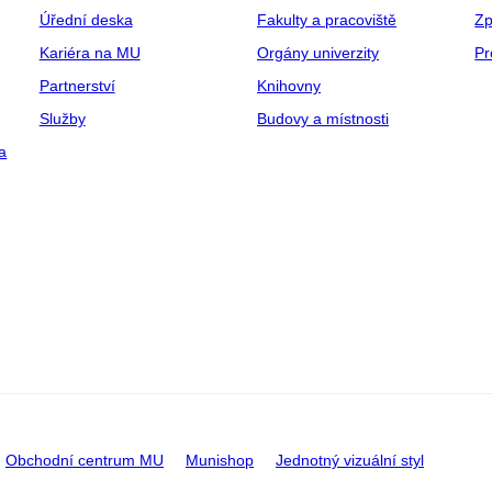
Úřední deska
Fakulty a pracoviště
Zp
Kariéra na MU
Orgány univerzity
Pr
Partnerství
Knihovny
Služby
Budovy a místnosti
a
Obchodní centrum MU
Munishop
Jednotný vizuální styl