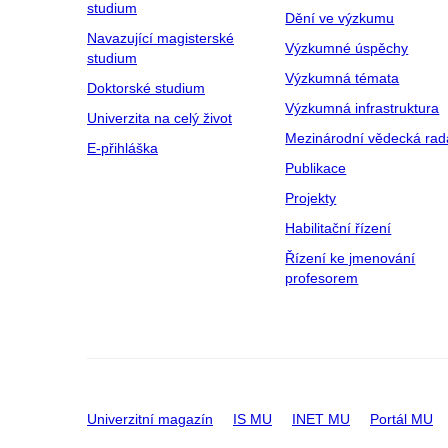
studium
Dění ve výzkumu
Navazující magisterské
Výzkumné úspěchy
studium
Výzkumná témata
Doktorské studium
Výzkumná infrastruktura
Univerzita na celý život
Mezinárodní vědecká rad
E-přihláška
Publikace
Projekty
Habilitační řízení
Řízení ke jmenování
profesorem
Univerzitní magazín
IS MU
INET MU
Portál MU