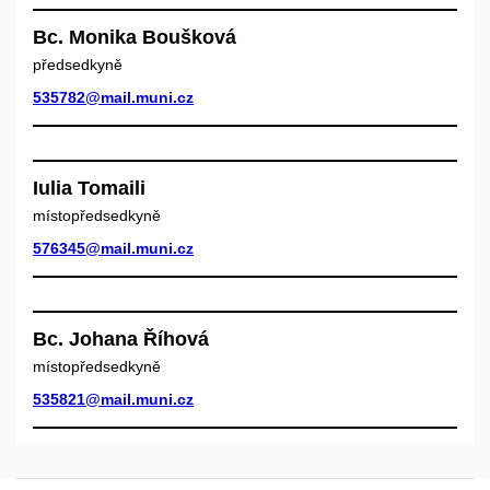
Bc. Monika Boušková
předsedkyně
535782@mail.muni.cz
Iulia Tomaili
místopředsedkyně
576345@mail.muni.cz
Bc. Johana Říhová
místopředsedkyně
535821@mail.muni.cz