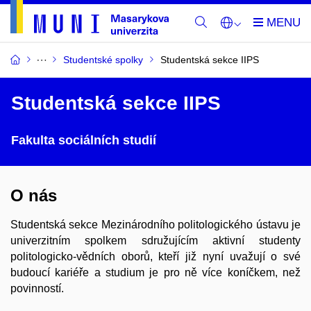
Studentské spolky
Studentská sekce IIPS
Studentská sekce IIPS
Fakulta sociálních studií
O nás
Studentská sekce Mezinárodního politologického ústavu je
univerzitním spolkem sdružujícím aktivní studenty
politologicko-vědních oborů, kteří již nyní uvažují o své
budoucí kariéře a studium je pro ně více koníčkem, než
povinností.