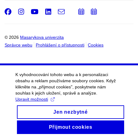
Facebook
Instagram
Youtube
LinkedIn
e-
Přidat
Přidat
Email
mail
do
do
kalendáře
kalendáře
© 2026
Masarykova univerzita
Správce webu
Prohlášení o přístupnosti
Cookies
K vyhodnocování tohoto webu a k personalizaci
obsahu a reklam používáme soubory cookies. Když
klikněte na „přijmout cookies", poskytnete nám
souhlas k jejich uložení, správě a analýze.
Upravit možnosti
Jen nezbytné
Přijmout cookies