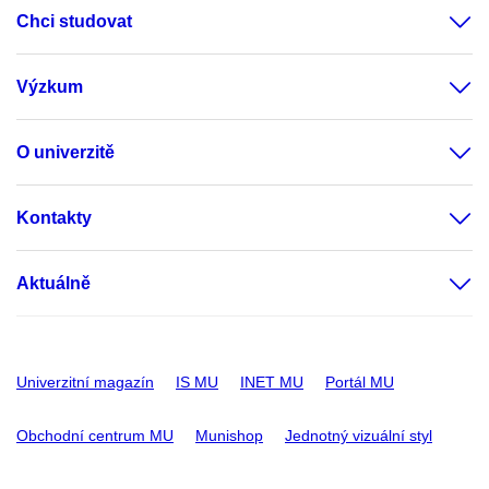
Chci studovat
Výzkum
O univerzitě
Kontakty
Aktuálně
Univerzitní magazín
IS MU
INET MU
Portál MU
Obchodní centrum MU
Munishop
Jednotný vizuální styl