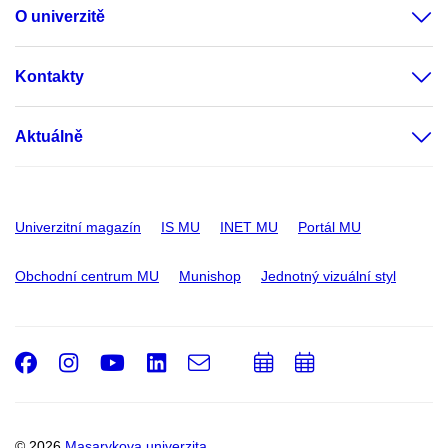
O univerzitě
Kontakty
Aktuálně
Univerzitní magazín
IS MU
INET MU
Portál MU
Obchodní centrum MU
Munishop
Jednotný vizuální styl
Facebook
Instagram
Youtube
LinkedIn
e-
Přidat
Přidat
Email
mail
do
do
kalendáře
kalendáře
© 2026
Masarykova univerzita