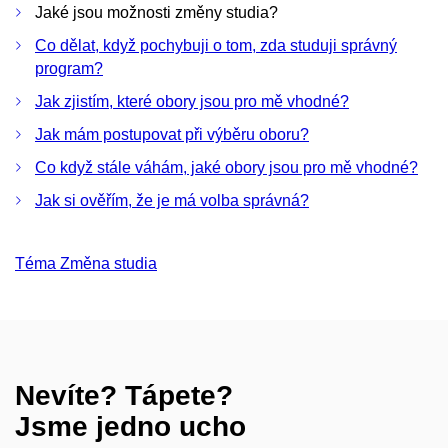
Jaké jsou možnosti změny studia?
Co dělat, když pochybuji o tom, zda studuji správný
program?
Jak zjistím, které obory jsou pro mě vhodné?
Jak mám postupovat při výběru oboru?
Co když stále váhám, jaké obory jsou pro mě vhodné?
Jak si ověřím, že je má volba správná?
Téma Změna studia
Nevíte? Tápete?
Jsme jedno ucho