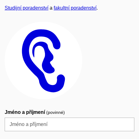
Studijní poradenství
a
fakultní poradenství
.
Jméno a příjmení
(povinné)