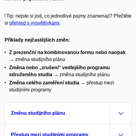
Tip: nejste si jisti, co jednotlivé pojmy znamenají? Přečtěte
si
přehled s vysvětlivkami
.
Příklady nejčastějších změn:
Z prezenční na kombinovanou formu nebo naopak
→ změna studijního plánu
Změna nebo „zrušení“ vedlejšího programu
sdruženého studia
→ změna studijního plánu
Změna celého zaměření studia
→ přestup mezi
studijními programy
Změna studijního plánu
Přestup mezi studijními programy