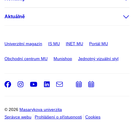
Aktuálně
Univerzitní magazín
IS MU
INET MU
Portál MU
Obchodní centrum MU
Munishop
Jednotný vizuální styl
Facebook
Instagram
Youtube
LinkedIn
e-
Přidat
Přidat
Email
mail
do
do
kalendáře
kalendáře
© 2026
Masarykova univerzita
Správce webu
Prohlášení o přístupnosti
Cookies