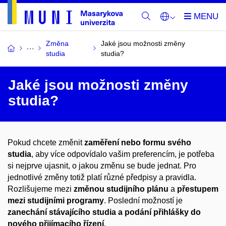
Změna
Jaké jsou možnosti změny
studia
studia?
Jaké jsou možnosti změny
studia?
Pokud chcete změnit
zaměření nebo formu svého
studia
, aby více odpovídalo vašim preferencím, je potřeba
si nejprve ujasnit, o jakou změnu se bude jednat. Pro
jednotlivé změny totiž platí různé předpisy a pravidla.
Rozlišujeme mezi
změnou studijního plánu
a
přestupem
mezi studijními programy
. Poslední možností je
zanechání stávajícího studia a podání přihlášky do
nového přijímacího řízení
.