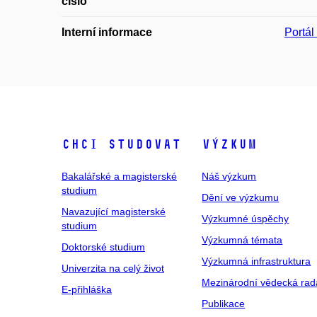
číslo
Interní informace
Portá
Chci studovat
Výzkum
Bakalářské a magisterské
Náš výzkum
studium
Dění ve výzkumu
Navazující magisterské
Výzkumné úspěchy
studium
Výzkumná témata
Doktorské studium
Výzkumná infrastruktura
Univerzita na celý život
Mezinárodní vědecká rad
E-přihláška
Publikace