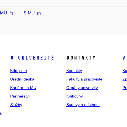
l MU
IS MU
O univerzitě
Kontakty
A
Kdo jsme
Kontakty
Ka
Úřední deska
Fakulty a pracoviště
Zp
Kariéra na MU
Orgány univerzity
Pr
Partnerství
Knihovny
Služby
Budovy a místnosti
a