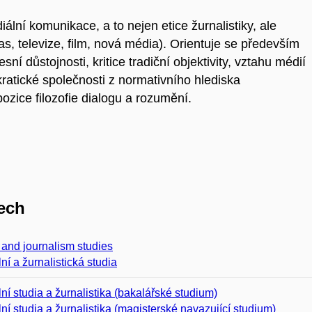
ální komunikace, a to nejen etice žurnalistiky, ale
s, televize, film, nová média). Orientuje se především
ní důstojnosti, kritice tradiční objektivity, vztahu médií
kratické společnosti z normativního hlediska
ozice filozofie dialogu a rozumění.
ech
and journalism studies
ní a žurnalistická studia
ní studia a žurnalistika (bakalářské studium)
ní studia a žurnalistika (magisterské navazující studium)