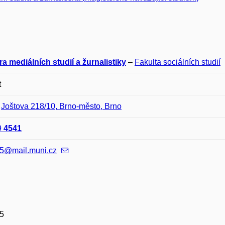
a mediálních studií a žurnalistiky
–
Fakulta sociálních studií
t
–
Joštova 218/10, Brno-město, Brno
9
4541
5@mail.muni.cz
5