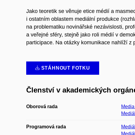
Jako teoretik se věnuje etice médií a masmedi
i ostatním oblastem mediální produkce (rozhla
na problematiku novinářské nezávislosti, profes
a veřejné sféry, stejně jako roli médií v demo
participace. Na otázky komunikace nahlíží z p
STÁHNOUT FOTKU
Členství v akademických orgán
Oborová rada
Media 
Mediál
Programová rada
Mediál
Mediál