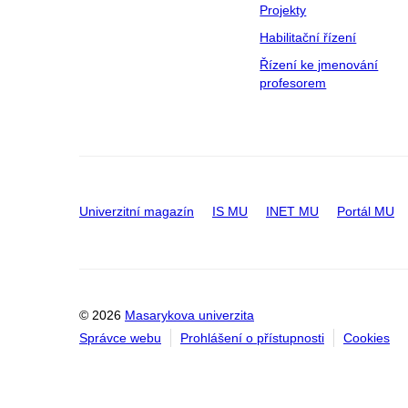
Projekty
Habilitační řízení
Řízení ke jmenování
profesorem
Univerzitní magazín
IS MU
INET MU
Portál MU
© 2026
Masarykova univerzita
Správce webu
Prohlášení o přístupnosti
Cookies