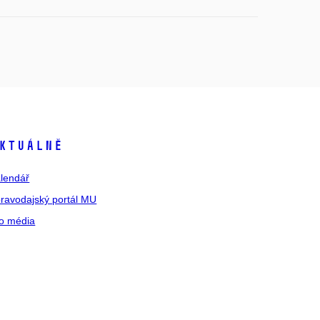
ktuálně
lendář
ravodajský portál MU
o média