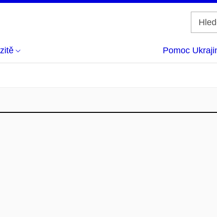
zitě
Pomoc Ukraji