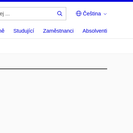
Čeština
Hledej
...
ně
Studující
Zaměstnanci
Absolventi