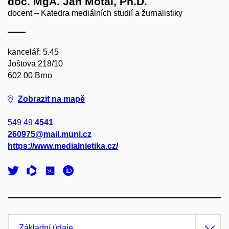
doc. MgA. Jan Motal, Ph.D.
docent – Katedra mediálních studií a žurnalistiky
kancelář: 5.45
Joštova 218/10
602 00 Brno
Zobrazit na mapě
549 49
4541
260975@mail.muni.cz
https://www.medialnietika.cz/
Základní údaje