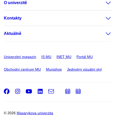
O univerzitě
Kontakty
Aktuálně
Univerzitní magazín
IS MU
INET MU
Portál MU
Obchodní centrum MU
Munishop
Jednotný vizuální styl
Facebook
Instagram
Youtube
LinkedIn
e-
Přidat
Přidat
Email
mail
do
do
kalendáře
kalendáře
© 2026
Masarykova univerzita