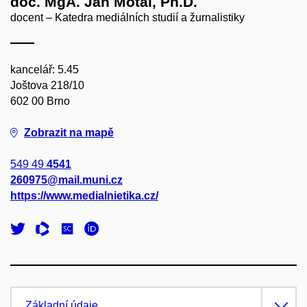
doc. MgA. Jan Motal, Ph.D.
docent – Katedra mediálních studií a žurnalistiky
kancelář: 5.45
Joštova 218/10
602 00 Brno
Zobrazit na mapě
549 49
4541
260975@mail.muni.cz
https://www.medialnietika.cz/
Základní údaje