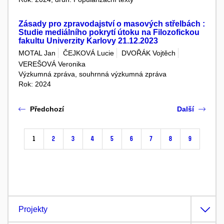
Zásady pro zpravodajství o masových střelbách :
Studie mediálního pokrytí útoku na Filozofickou
fakultu Univerzity Karlovy 21.12.2023
MOTAL Jan
ČEJKOVÁ Lucie
DVOŘÁK Vojtěch
VEREŠOVÁ Veronika
Výzkumná zpráva, souhrnná výzkumná zpráva
Rok: 2024
Předchozí
Další
1
2
3
4
5
6
7
8
9
Projekty