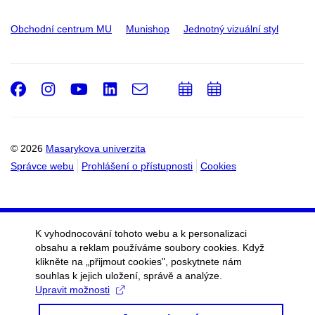
Obchodní centrum MU
Munishop
Jednotný vizuální styl
Facebook
Instagram
Youtube
LinkedIn
e-
Přidat
Přidat
Email
mail
do
do
kalendáře
kalendáře
© 2026
Masarykova univerzita
Správce webu
Prohlášení o přístupnosti
Cookies
K vyhodnocování tohoto webu a k personalizaci
obsahu a reklam používáme soubory cookies. Když
klikněte na „přijmout cookies", poskytnete nám
souhlas k jejich uložení, správě a analýze.
Upravit možnosti