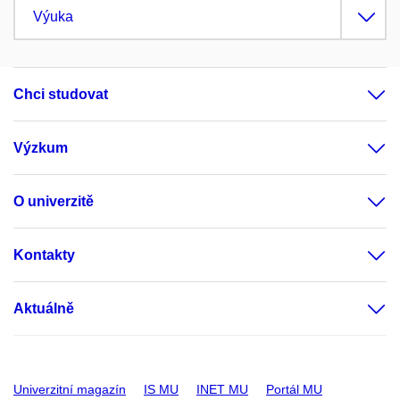
Výuka
Chci studovat
Výzkum
O univerzitě
Kontakty
Aktuálně
Univerzitní magazín
IS MU
INET MU
Portál MU