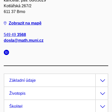
kancelář: pav. 08/03029
Kotlářská 267/2
611 37 Brno
Zobrazit na mapě
549 49
3568
dosla@math.muni.cz
Základní údaje
Životopis
Školitel