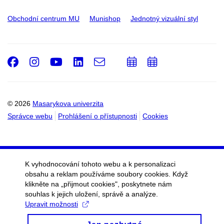
Obchodní centrum MU
Munishop
Jednotný vizuální styl
Facebook
Instagram
Youtube
LinkedIn
e-
Přidat
Přidat
Email
mail
do
do
kalendáře
kalendáře
© 2026
Masarykova univerzita
Správce webu
Prohlášení o přístupnosti
Cookies
K vyhodnocování tohoto webu a k personalizaci
obsahu a reklam používáme soubory cookies. Když
klikněte na „přijmout cookies", poskytnete nám
souhlas k jejich uložení, správě a analýze.
Upravit možnosti