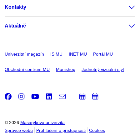
Kontakty
Aktuálně
Univerzitní magazín
IS MU
INET MU
Portál MU
Obchodní centrum MU
Munishop
Jednotný vizuální styl
Facebook
Instagram
Youtube
LinkedIn
e-
Přidat
Přidat
Email
mail
do
do
kalendáře
kalendáře
© 2026
Masarykova univerzita
Správce webu
Prohlášení o přístupnosti
Cookies