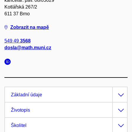
kancelář: pav. 08/03029
Kotlářská 267/2
611 37 Brno
Zobrazit na mapě
549 49
3568
dosla@math.muni.cz
Základní údaje
Životopis
Školitel