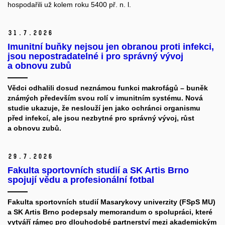
hospodařili už kolem roku 5400 př. n. l.
31.
7.
2026
Imunitní buňky nejsou jen obranou proti infekci,
jsou nepostradatelné i pro správný vývoj
a obnovu zubů
Vědci odhalili dosud neznámou funkci makrofágů – buněk
známých především svou rolí v imunitním systému. Nová
studie ukazuje, že neslouží jen jako ochránci organismu
před infekcí, ale jsou nezbytné pro správný vývoj, růst
a obnovu zubů.
29.
7.
2026
Fakulta sportovních studií a SK Artis Brno
spojují vědu a profesionální fotbal
Fakulta sportovních studií Masarykovy univerzity (FSpS MU)
a SK Artis Brno podepsaly memorandum o spolupráci, které
vytváří rámec pro dlouhodobé partnerství mezi akademickým