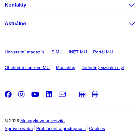
Kontakty
Aktuálně
Univerzitní magazín
IS MU
INET MU
Portál MU
Obchodní centrum MU
Munishop
Jednotný vizuální styl
Facebook
Instagram
Youtube
LinkedIn
e-
Přidat
Přidat
Email
mail
do
do
kalendáře
kalendáře
© 2026
Masarykova univerzita
Správce webu
Prohlášení o přístupnosti
Cookies