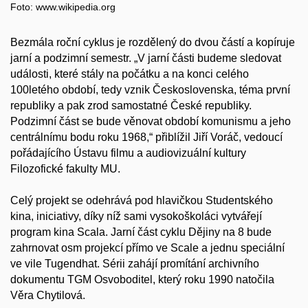
Foto: www.wikipedia.org
Bezmála roční cyklus je rozdělený do dvou částí a kopíruje
jarní a podzimní semestr. „V jarní části budeme sledovat
události, které stály na počátku a na konci celého
100letého období, tedy vznik Československa, téma první
republiky a pak zrod samostatné České republiky.
Podzimní část se bude věnovat období komunismu a jeho
centrálnímu bodu roku 1968,“ přiblížil Jiří Voráč, vedoucí
pořádajícího Ústavu filmu a audiovizuální kultury
Filozofické fakulty MU.
Celý projekt se odehrává pod hlavičkou Studentského
kina, iniciativy, díky níž sami vysokoškoláci vytvářejí
program kina Scala. Jarní část cyklu Dějiny na 8 bude
zahrnovat osm projekcí přímo ve Scale a jednu speciální
ve vile Tugendhat. Sérii zahájí promítání archivního
dokumentu TGM Osvoboditel, který roku 1990 natočila
Věra Chytilová.