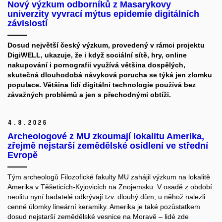
Nový výzkum odborníků z Masarykovy
univerzity vyvrací mýtus epidemie digitálních
závislostí
Dosud největší český výzkum, provedený v rámci projektu
DigiWELL, ukazuje, že i když sociální sítě, hry, online
nakupování i pornografii využívá většina dospělých,
skutečná dlouhodobá návyková porucha se týká jen zlomku
populace. Většina lidí digitální technologie používá bez
závažných problémů a jen s přechodnými obtíži.
4.
8.
2026
Archeologové z MU zkoumají lokalitu Amerika,
zřejmě nejstarší zemědělské osídlení ve střední
Evropě
Tým archeologů Filozofické fakulty MU zahájil výzkum na lokalitě
Amerika v Těšeticích-Kyjovicích na Znojemsku. V osadě z období
neolitu nyní badatelé odkrývají tzv. dlouhý dům, u něhož nalezli
cenné úlomky lineární keramiky. Amerika je také pozůstatkem
dosud nejstarší zemědělské vesnice na Moravě – lidé zde