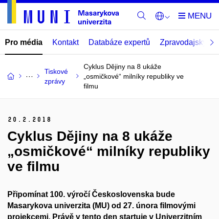
Pro média
Kontakt
Databáze expertů
Zpravodajský por
Cyklus Dějiny na 8 ukáže
Tiskové
„osmičkové“ milníky republiky ve
zprávy
filmu
20.
2.
2018
Cyklus Dějiny na 8 ukáže
„osmičkové“ milníky republiky
ve filmu
Připomínat 100. výročí Československa bude
Masarykova univerzita (MU) od 27. února filmovými
projekcemi. Právě v tento den startuje v Univerzitním