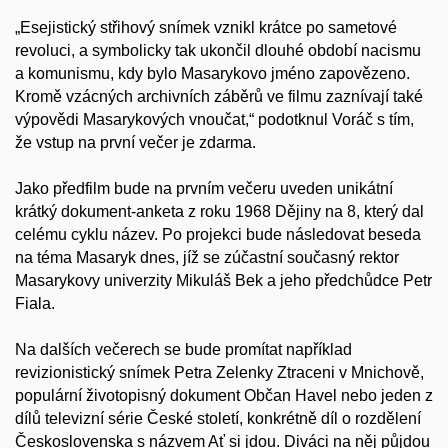
„Esejistický střihový snímek vznikl krátce po sametové
revoluci, a symbolicky tak ukončil dlouhé období nacismu
a komunismu, kdy bylo Masarykovo jméno zapovězeno.
Kromě vzácných archivních záběrů ve filmu zaznívají také
výpovědi Masarykových vnoučat,“ podotknul Voráč s tím,
že vstup na první večer je zdarma.
Jako předfilm bude na prvním večeru uveden unikátní
krátký dokument-anketa z roku 1968 Dějiny na 8, který dal
celému cyklu název. Po projekci bude následovat beseda
na téma Masaryk dnes, jíž se zúčastní současný rektor
Masarykovy univerzity Mikuláš Bek a jeho předchůdce Petr
Fiala.
Na dalších večerech se bude promítat například
revizionistický snímek Petra Zelenky Ztraceni v Mnichově,
populární životopisný dokument Občan Havel nebo jeden z
dílů televizní série České století, konkrétně díl o rozdělení
Československa s názvem Ať si jdou. Diváci na něj půjdou