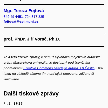
Mgr. Tereza Fojtová
549 49
4451
,
724 517 335
fojtovat@sci.muni.cz
prof. PhDr. Jiří Voráč, Ph.D.
Text této tiskové zprávy, k němuž vykonává majetková autorská
práva Masarykova univerzita, je dostupný pod licenčními
podmínkami
Creative Commons Uvádějte autora 3.0 Česko
. Užití
textu na základě zákona tím není nijak omezeno, zúženo či
limitováno.
Další tiskové zprávy
4.
8.
2026