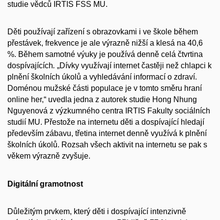
studie vědců IRTIS FSS MU.
Děti používají zařízení s obrazovkami i ve škole během
přestávek, frekvence je ale výrazně nižší a klesá na 40,6
%. Během samotné výuky je používá denně celá čtvrtina
dospívajících
.
„Dívky využívají internet častěji než chlapci k
plnění školních úkolů a vyhledávání informací o zdraví.
Doménou mužské části populace je v tomto směru hraní
online her,“ uvedla jedna z autorek studie Hong Nhung
Nguyenová z výzkumného centra IRTIS Fakulty sociálních
studií MU. Přestože na internetu děti a dospívající hledají
především zábavu, třetina internet denně využívá k plnění
školních úkolů. Rozsah všech aktivit na internetu se pak s
věkem výrazně zvyšuje.
Digitální gramotnost
Důležitým prvkem, který děti i dospívající intenzivně