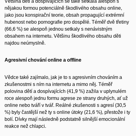
Většina dětí a dospívajících se také setkala alespoň s
nějakou formou potenciálně škodlivého obsahu online,
jako jsou konspirační teorie, obsah propagující extrémní
hubenost nebo pornografie pro dospělé. Téměř dvě třetiny
(66,6 %) se alespoň jednou setkaly s nenávistným
obsahem na internetu. Většinu škodlivého obsahu děti
najdou neúmyslně.
Agresivní chování online a offline
Vědce také zajímalo, jak je to s agresivním chováním a
zkušenostmi s ním na internetu a mimo něj. Téměř
polovina dětí a dospívajících (41,9 %) zažila v uplynulém
roce alespoň jednu formu agrese ze strany druhých, ať už
online nebo tváří v tvář. Reálné zkušenosti s agresí (30,5
%) byly častější než ty s online útoky (21,6 %), přestože i ty
bolí. Dívky mají následně podstatně silnější emocionální
reakce než chlapci.