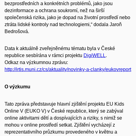
bezprostředních a konkrétních problémů, jako jsou
dezinformace a ochrana soukromí, než na širší
společenská rizika, jako je dopad na životní prostředí nebo
ztráta lidské kontroly nad technologiemi,“ dodala Jaroň
Bedrošová.
Data k aktuálně zveřejněnému tématu byla v České
republice sesbírána v rámci projektu
DigiWELL
.
Odkaz na výzkumnou zprávu:
http://irtis.muni.cz/cs/aktuality/novinky-a-clanky/eukovreport
O výzkumu
Tato zpráva představuje hlavní zjištění projektu EU Kids
Online V (EUKO V) v České republice, který se zabýval
online aktivitami dětí a dospívajících a riziky, s nimiž se
mohou v online prostředí setkat. Zjištění vycházejí z
reprezentativního průzkumu provedeného v květnu a