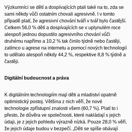
Výzkumníci se dětí a dospívajících ptali také na to, zda se
sami někdy vůči ostatním chovali agresivně. I v tomto
případě platí, že agresivní chování tváří v tvář bylo častější.
Celkem 56,0 % dětí a dospívajících se v uplynulém roce
alespoň jednou dopustilo agresivního chování vůči
druhému napřímo a 10,2 % tak činilo týdně nebo častěji,
zatímco u agrese na internetu a pomocí nových technologií
to udělalo alespoň někdy 44,2 %, respektive 8,8 % týdně a
častěji.
Digitální budoucnost a práva
K digitálním technologiím mají děti a mladiství opatrně
optimistický postoj. Většina z nich věří, že nové
technologie zpřístupní znalosti všem (60,7 %). Platí to i
přesto, že důvěra ve společnosti, které nakládají s jejich
údaji, je z jejich pohledu výrazně nízká. Pouze 28,0 % věří,
že jejich údaje budou v bezpečí. „Děti se spíše obávají