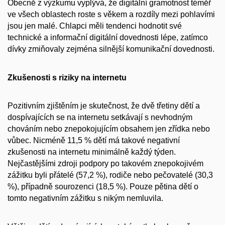
Obecně z výzkumu vyplývá, že digitální gramotnost téměř
ve všech oblastech roste s věkem a rozdíly mezi pohlavími
jsou jen malé. Chlapci měli tendenci hodnotit své
technické a informační digitální dovednosti lépe, zatímco
dívky zmiňovaly zejména silnější komunikační dovednosti.
Zkušenosti s riziky na internetu
Pozitivním zjištěním je skutečnost, že dvě třetiny dětí a
dospívajících se na internetu setkávají s nevhodným
chováním nebo znepokojujícím obsahem jen zřídka nebo
vůbec. Nicméně 11,5 % dětí má takové negativní
zkušenosti na internetu minimálně každý týden.
Nejčastějšími zdroji podpory po takovém znepokojivém
zážitku byli přátelé (57,2 %), rodiče nebo pečovatelé (30,3
%), případně sourozenci (18,5 %). Pouze pětina dětí o
tomto negativním zážitku s nikým nemluvila.