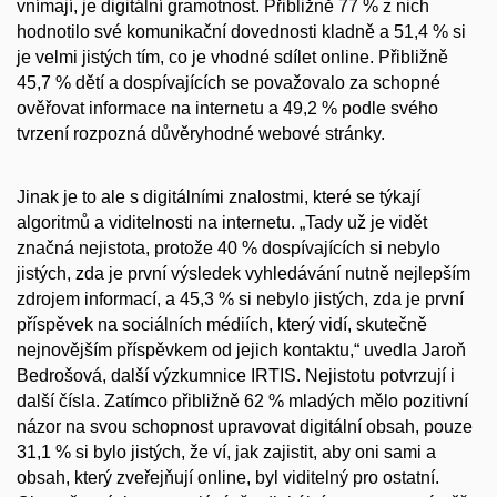
vnímají, je digitální gramotnost. Přibližně 77 % z nich
hodnotilo své komunikační dovednosti kladně a 51,4 % si
je velmi jistých tím, co je vhodné sdílet online. Přibližně
45,7 % dětí a dospívajících se považovalo za schopné
ověřovat informace na internetu a 49,2 % podle svého
tvrzení rozpozná důvěryhodné webové stránky.
Jinak je to ale s digitálními znalostmi, které se týkají
algoritmů a viditelnosti na internetu. „Tady už je vidět
značná nejistota, protože 40 % dospívajících si nebylo
jistých, zda je první výsledek vyhledávání nutně nejlepším
zdrojem informací, a 45,3 % si nebylo jistých, zda je první
příspěvek na sociálních médiích, který vidí, skutečně
nejnovějším příspěvkem od jejich kontaktu,“ uvedla Jaroň
Bedrošová, další výzkumnice IRTIS. Nejistotu potvrzují i
další čísla. Zatímco přibližně 62 % mladých mělo pozitivní
názor na svou schopnost upravovat digitální obsah, pouze
31,1 % si bylo jistých, že ví, jak zajistit, aby oni sami a
obsah, který zveřejňují online, byl viditelný pro ostatní.