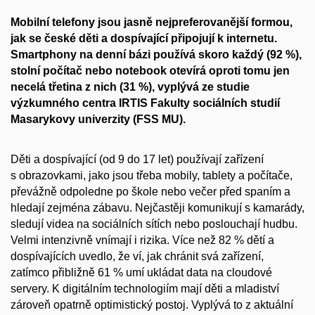
Mobilní telefony jsou jasně nejpreferovanější formou,
jak se české děti a dospívající připojují k internetu.
Smartphony na denní bázi používá skoro každý (92 %),
stolní počítač nebo notebook otevírá oproti tomu jen
necelá třetina z nich (31 %),
vyplývá ze studie
výzkumného centra IRTIS Fakulty sociálních studií
Masarykovy univerzity (FSS MU).
Děti a dospívající (od 9 do 17 let) používají zařízení
s obrazovkami, jako jsou třeba mobily, tablety a počítače,
převážně odpoledne po škole nebo večer před spaním a
hledají zejména zábavu. Nejčastěji komunikují s kamarády,
sledují videa na sociálních sítích nebo poslouchají hudbu.
Velmi intenzivně vnímají i rizika. Více než 82 % dětí a
dospívajících uvedlo, že ví, jak chránit svá zařízení,
zatímco přibližně 61 % umí ukládat data na cloudové
servery. K digitálním technologiím mají děti a mladiství
zároveň opatrně optimistický postoj. Vyplývá to z aktuální