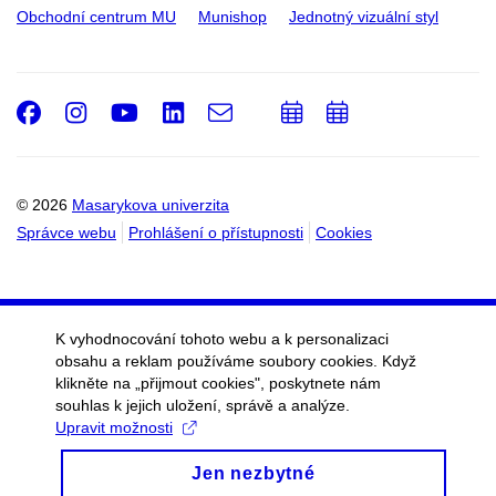
Obchodní centrum MU
Munishop
Jednotný vizuální styl
Facebook
Instagram
Youtube
LinkedIn
e-
Přidat
Přidat
Email
mail
do
do
kalendáře
kalendáře
© 2026
Masarykova univerzita
Správce webu
Prohlášení o přístupnosti
Cookies
K vyhodnocování tohoto webu a k personalizaci
obsahu a reklam používáme soubory cookies. Když
klikněte na „přijmout cookies", poskytnete nám
souhlas k jejich uložení, správě a analýze.
Upravit možnosti
Jen nezbytné