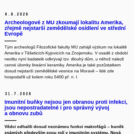
4.
8.
2026
Archeologové z MU zkoumají lokalitu Amerika,
zřejmě nejstarší zemědělské osídlení ve střední
Evropě
Tým archeologů Filozofické fakulty MU zahájil výzkum na lokalitě
Amerika v Těšeticích-Kyjovicích na Znojemsku. V osadě z období
neolitu nyní badatelé odkrývají tzv. dlouhý dům, u něhož nalezli
cenné úlomky lineární keramiky. Amerika je také pozůstatkem
dosud nejstarší zemědělské vesnice na Moravě – lidé zde
hospodařili už kolem roku 5400 př. n. l.
31.
7.
2026
Imunitní buňky nejsou jen obranou proti infekci,
jsou nepostradatelné i pro správný vývoj
a obnovu zubů
Vědci odhalili dosud neznámou funkci makrofágů – buněk
známých především svou rolí v imunitním systému. Nová