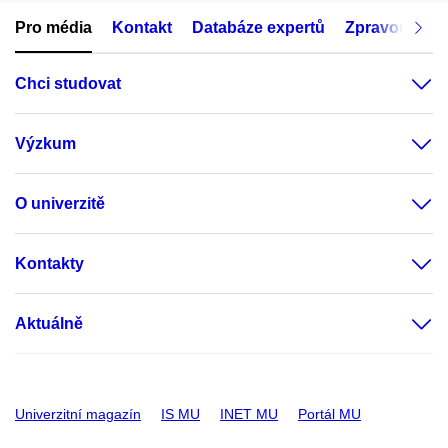
Pro média
Kontakt
Databáze expertů
Zpravodajský
Chci studovat
Výzkum
O univerzitě
Kontakty
Aktuálně
Univerzitní magazín
IS MU
INET MU
Portál MU