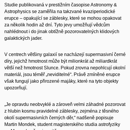
Studie publikovaná v prestižním časopise Astronomy &
Astrophysics se zaměřila na takzvané kvaziperiodické
erupce – opakující se záblesky, které se mohou opakovat
za několik hodin až dní. Tyto jevy umožňují vědcům
nahlédnout i do jinak obtížně pozorovatelných klidových
galaktických jader.
V centrech většiny galaxií se nacházejí supermasivní černé
díry, jejichž hmotnost může být milionkrát až miliardkrát
větší než hmotnost Slunce. Pokud zrovna nepohlcují okolní
materiál, jsou téměř „neviditelné“. Právě zmíněné erupce
však fungují jako přirozené majáky, které na tyto objekty
upozorňují.
„Je opravdu neobvyklé a zároveň velmi záhadné pozorovat
z hlubin kosmu pravidelné záblesky, zejména z těsného
okolí supermasivních černých děr,“ nadšeně popisuje
Martin Mondek, student magisterského studia astrofyziky