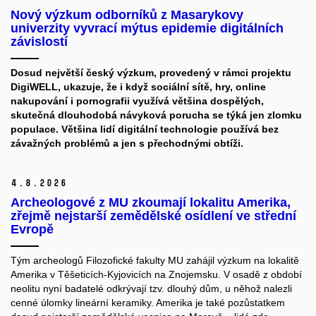
Nový výzkum odborníků z Masarykovy
univerzity vyvrací mýtus epidemie digitálních
závislostí
Dosud největší český výzkum, provedený v rámci projektu
DigiWELL, ukazuje, že i když sociální sítě, hry, online
nakupování i pornografii využívá většina dospělých,
skutečná dlouhodobá návyková porucha se týká jen zlomku
populace. Většina lidí digitální technologie používá bez
závažných problémů a jen s přechodnými obtíži.
4.
8.
2026
Archeologové z MU zkoumají lokalitu Amerika,
zřejmě nejstarší zemědělské osídlení ve střední
Evropě
Tým archeologů Filozofické fakulty MU zahájil výzkum na lokalitě
Amerika v Těšeticích-Kyjovicích na Znojemsku. V osadě z období
neolitu nyní badatelé odkrývají tzv. dlouhý dům, u něhož nalezli
cenné úlomky lineární keramiky. Amerika je také pozůstatkem