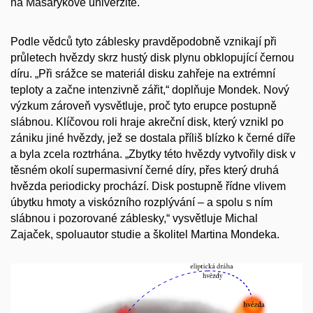
na Masarykově univerzitě.
Podle vědců tyto záblesky pravděpodobně vznikají při
průletech hvězdy skrz hustý disk plynu obklopující černou
díru. „Při srážce se materiál disku zahřeje na extrémní
teploty a začne intenzivně zářit,“ doplňuje Mondek. Nový
výzkum zároveň vysvětluje, proč tyto erupce postupně
slábnou. Klíčovou roli hraje akreční disk, který vznikl po
zániku jiné hvězdy, jež se dostala příliš blízko k černé díře
a byla zcela roztrhána. „Zbytky této hvězdy vytvořily disk v
těsném okolí supermasivní černé díry, přes který druhá
hvězda periodicky prochází. Disk postupně řídne vlivem
úbytku hmoty a viskózního rozplývání – a spolu s ním
slábnou i pozorované záblesky,“ vysvětluje Michal
Zajaček, spoluautor studie a školitel Martina Mondeka.