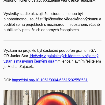
Astronomického ústavu Akademie věd České republiky.
Výsledky studie ukazují, že i studenti mohou být
plnohodnotnou součástí špičkového vědeckého výzkumu a
podílet se na projektech s mezinárodním dosahem, včetně
publikací v prestižních odborných časopisech.
Výzkum na projektu byl částečně podpořen grantem GA
ČR Junior Star „
Hvězdy v galaktických jádrech: vzájemný
vztah s masivními černými dírami
“, jehož hlavním řešitelem
je Michal Zajaček.
DOI:
https://doi.org/10.1051/0004-6361/202558531