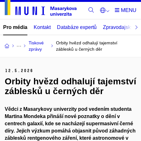
Pro média
Kontakt
Databáze expertů
Zpravodajský por
Tiskové
Orbity hvězd odhalují tajemství
zprávy
záblesků u černých děr
12.
5.
2026
Orbity hvězd odhalují tajemství
záblesků u černých děr
Vědci z Masarykovy univerzity pod vedením studenta
Martina Mondeka přináší nové poznatky o dění v
centrech galaxií, kde se nacházejí supermasivní černé
díry. Jejich výzkum pomáhá objasnit původ záhadných
záblesků rentgenového záření, které astronomové v