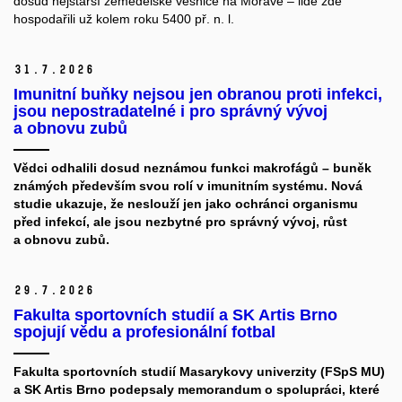
dosud nejstarší zemědělské vesnice na Moravě – lidé zde
hospodařili už kolem roku 5400 př. n. l.
31.
7.
2026
Imunitní buňky nejsou jen obranou proti infekci,
jsou nepostradatelné i pro správný vývoj
a obnovu zubů
Vědci odhalili dosud neznámou funkci makrofágů – buněk
známých především svou rolí v imunitním systému. Nová
studie ukazuje, že neslouží jen jako ochránci organismu
před infekcí, ale jsou nezbytné pro správný vývoj, růst
a obnovu zubů.
29.
7.
2026
Fakulta sportovních studií a SK Artis Brno
spojují vědu a profesionální fotbal
Fakulta sportovních studií Masarykovy univerzity (FSpS MU)
a SK Artis Brno podepsaly memorandum o spolupráci, které