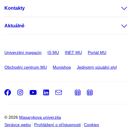
Kontakty
Aktuálně
Univerzitní magazín
IS MU
INET MU
Portál MU
Obchodní centrum MU
Munishop
Jednotný vizuální styl
Facebook
Instagram
Youtube
LinkedIn
e-
Přidat
Přidat
Email
mail
do
do
kalendáře
kalendáře
© 2026
Masarykova univerzita
Správce webu
Prohlášení o přístupnosti
Cookies