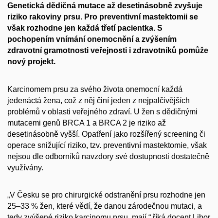
Genetická dědičná mutace až desetinásobně zvyšuje
riziko rakoviny prsu. Pro preventivní mastektomii se
však rozhodne jen každá třetí pacientka. S
pochopením vnímání onemocnění a zvýšením
zdravotní gramotnosti veřejnosti i zdravotníků pomůže
nový projekt.
Karcinomem prsu za svého života onemocní každá
jedenáctá žena, což z něj činí jeden z nejpalčivějších
problémů v oblasti veřejného zdraví. U žen s dědičnými
mutacemi genů BRCA 1 a BRCA 2 je riziko až
desetinásobně vyšší. Opatření jako rozšířený screening či
operace snižující riziko, tzv. preventivní mastektomie, však
nejsou dle odborníků navzdory své dostupnosti dostatečně
využívány.
„V Česku se pro chirurgické odstranění prsu rozhodne jen
25–33 % žen, které vědí, že danou zárodečnou mutaci, a
tedy zvýšené riziko karcinomu prsu, mají,“ říká docent Libor