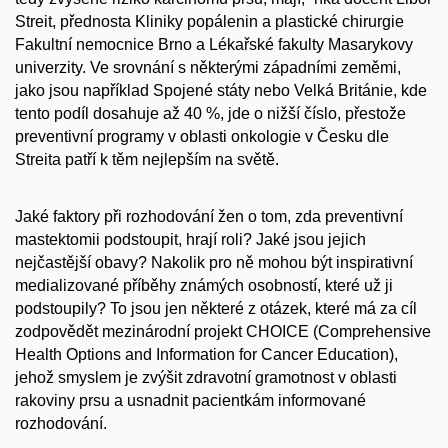
Streit, přednosta Kliniky popálenin a plastické chirurgie
Fakultní nemocnice Brno a Lékařské fakulty Masarykovy
univerzity. Ve srovnání s některými západními zeměmi,
jako jsou například Spojené státy nebo Velká Británie, kde
tento podíl dosahuje až 40 %, jde o nižší číslo, přestože
preventivní programy v oblasti onkologie v Česku dle
Streita patří k těm nejlepším na světě.
Jaké faktory při rozhodování žen o tom, zda preventivní
mastektomii podstoupit, hrají roli? Jaké jsou jejich
nejčastější obavy? Nakolik pro ně mohou být inspirativní
medializované příběhy známých osobností, které už ji
podstoupily? To jsou jen některé z otázek, které má za cíl
zodpovědět mezinárodní projekt CHOICE (Comprehensive
Health Options and Information for Cancer Education),
jehož smyslem je zvýšit zdravotní gramotnost v oblasti
rakoviny prsu a usnadnit pacientkám informované
rozhodování.