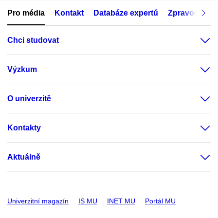
Pro média
Kontakt
Databáze expertů
Zpravodajský
Chci studovat
Výzkum
O univerzitě
Kontakty
Aktuálně
Univerzitní magazín
IS MU
INET MU
Portál MU