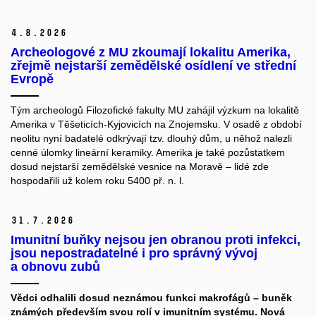
4.
8.
2026
Archeologové z MU zkoumají lokalitu Amerika,
zřejmě nejstarší zemědělské osídlení ve střední
Evropě
Tým archeologů Filozofické fakulty MU zahájil výzkum na lokalitě
Amerika v Těšeticích-Kyjovicích na Znojemsku. V osadě z období
neolitu nyní badatelé odkrývají tzv. dlouhý dům, u něhož nalezli
cenné úlomky lineární keramiky. Amerika je také pozůstatkem
dosud nejstarší zemědělské vesnice na Moravě – lidé zde
hospodařili už kolem roku 5400 př. n. l.
31.
7.
2026
Imunitní buňky nejsou jen obranou proti infekci,
jsou nepostradatelné i pro správný vývoj
a obnovu zubů
Vědci odhalili dosud neznámou funkci makrofágů – buněk
známých především svou rolí v imunitním systému. Nová