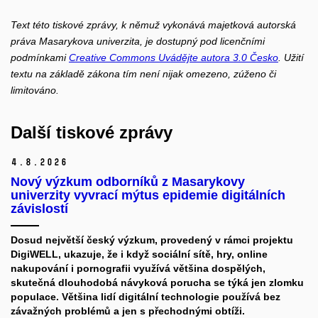
Text této tiskové zprávy, k němuž vykonává majetková autorská
práva Masarykova univerzita, je dostupný pod licenčními
podmínkami
Creative Commons Uvádějte autora 3.0 Česko
. Užití
textu na základě zákona tím není nijak omezeno, zúženo či
limitováno.
Další tiskové zprávy
4.
8.
2026
Nový výzkum odborníků z Masarykovy
univerzity vyvrací mýtus epidemie digitálních
závislostí
Dosud největší český výzkum, provedený v rámci projektu
DigiWELL, ukazuje, že i když sociální sítě, hry, online
nakupování i pornografii využívá většina dospělých,
skutečná dlouhodobá návyková porucha se týká jen zlomku
populace. Většina lidí digitální technologie používá bez
závažných problémů a jen s přechodnými obtíži.