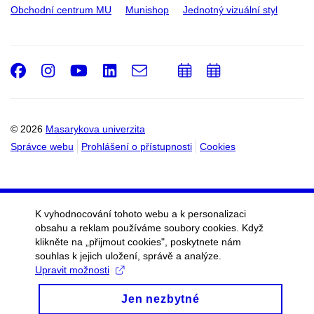
Obchodní centrum MU
Munishop
Jednotný vizuální styl
Facebook
Instagram
Youtube
LinkedIn
e-
Přidat
Přidat
Email
mail
do
do
kalendáře
kalendáře
© 2026
Masarykova univerzita
Správce webu
Prohlášení o přístupnosti
Cookies
K vyhodnocování tohoto webu a k personalizaci
obsahu a reklam používáme soubory cookies. Když
klikněte na „přijmout cookies", poskytnete nám
souhlas k jejich uložení, správě a analýze.
Upravit možnosti
Jen nezbytné