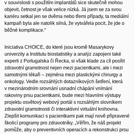
v souvislosti s použitím implantátů sice skutečně mohou
objevit, četnost je však velice nízká. Já jsem se za svou
kariéru setkal jen se dvěma nebo třemi případy, ta mediální
kampaň byla ale natolik silná, že vytvářela pocit, že jde o
běžné komplikace.“
Iniciativa CHOICE, do které jsou kromě Masarykovy
univerzity a Institutu biostatistiky a analýz zapojeni také
experti z Portugalska či Řecka, si však klade za cíl posílit
zdravotní gramotnost nejen mezi pacientkami, ale i mezi
samotnými lékaři – zejména mezi plastickými chirurgy a
onkology. Vedle rozsáhlých dotazníkových šetření, která
v mezinárodním srovnání usnadní chápání vnímání
rakoviny prsu pacientkami, bude mezi hlavními výstupy
projektu osvětový webový portál s rozsáhlým slovníkem
zdravotní gramotnosti či interaktivní virtuální knihovna.
Zlepšit komunikaci s pacientkami pak mají nově připravené
školicí programy pro zdravotníky. „Věřím, že náš projekt
pomůže, aby o preventivních operacích a rekonstrukci prsu