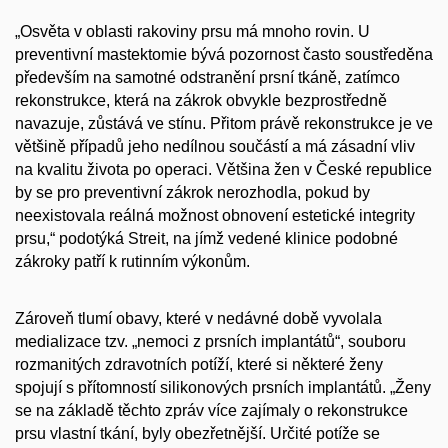
„Osvěta v oblasti rakoviny prsu má mnoho rovin. U
preventivní mastektomie bývá pozornost často soustředěna
především na samotné odstranění prsní tkáně, zatímco
rekonstrukce, která na zákrok obvykle bezprostředně
navazuje, zůstává ve stínu. Přitom právě rekonstrukce je ve
většině případů jeho nedílnou součástí a má zásadní vliv
na kvalitu života po operaci. Většina žen v České republice
by se pro preventivní zákrok nerozhodla, pokud by
neexistovala reálná možnost obnovení estetické integrity
prsu,“ podotýká Streit, na jímž vedené klinice podobné
zákroky patří k rutinním výkonům.
Zároveň tlumí obavy, které v nedávné době vyvolala
medializace tzv. „nemoci z prsních implantátů“, souboru
rozmanitých zdravotních potíží, které si některé ženy
spojují s přítomností silikonových prsních implantátů. „Ženy
se na základě těchto zpráv více zajímaly o rekonstrukce
prsu vlastní tkání, byly obezřetnější. Určité potíže se