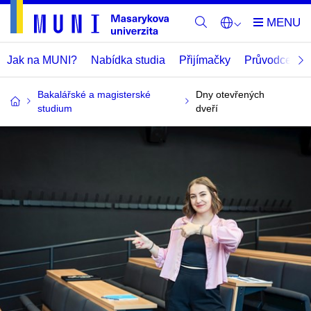
Jak na MUNI?
Nabídka studia
Přijímačky
Průvodce
T
Bakalářské a magisterské
Dny otevřených
studium
dveří