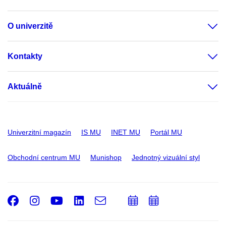
O univerzitě
Kontakty
Aktuálně
Univerzitní magazín
IS MU
INET MU
Portál MU
Obchodní centrum MU
Munishop
Jednotný vizuální styl
Facebook
Instagram
Youtube
LinkedIn
e-
Přidat
Přidat
Email
mail
do
do
kalendáře
kalendáře