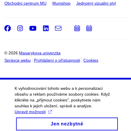
Obchodní centrum MU
Munishop
Jednotný vizuální styl
Facebook
Instagram
Youtube
LinkedIn
e-
Přidat
Přidat
Email
mail
do
do
kalendáře
kalendáře
© 2026
Masarykova univerzita
Správce webu
Prohlášení o přístupnosti
Cookies
K vyhodnocování tohoto webu a k personalizaci
obsahu a reklam používáme soubory cookies. Když
klikněte na „přijmout cookies", poskytnete nám
souhlas k jejich uložení, správě a analýze.
Upravit možnosti
Jen nezbytné