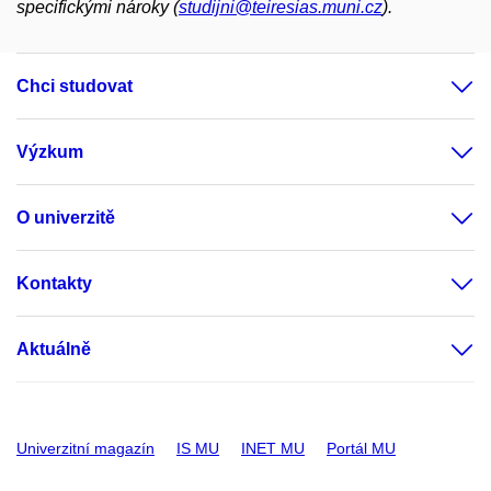
specifickými nároky (
studijni@teiresias.muni.cz
).
Chci studovat
Výzkum
O univerzitě
Kontakty
Aktuálně
Univerzitní magazín
IS MU
INET MU
Portál MU