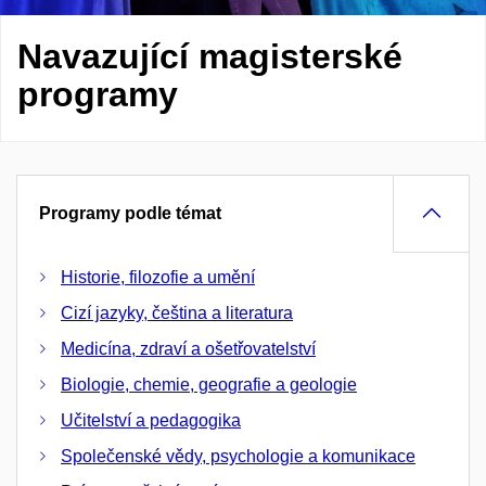
Navazující magisterské
programy
Programy podle témat
Historie, filozofie a umění
Cizí jazyky, čeština a literatura
Medicína, zdraví a ošetřovatelství
Biologie, chemie, geografie a geologie
Učitelství a pedagogika
Společenské vědy, psychologie a komunikace