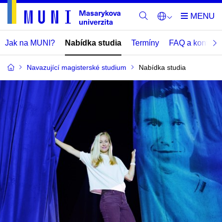
Jak na MUNI?
Nabídka studia
Termíny
FAQ a kontakt
Navazující magisterské studium
Nabídka studia