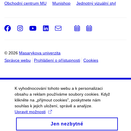
Obchodní centrum MU
Munishop
Jednotný vizuální styl
Facebook
Instagram
Youtube
LinkedIn
e-
Přidat
Přidat
Email
mail
do
do
kalendáře
kalendáře
© 2026
Masarykova univerzita
Správce webu
Prohlášení o přístupnosti
Cookies
K vyhodnocování tohoto webu a k personalizaci
obsahu a reklam používáme soubory cookies. Když
klikněte na „přijmout cookies", poskytnete nám
souhlas k jejich uložení, správě a analýze.
Upravit možnosti
Jen nezbytné