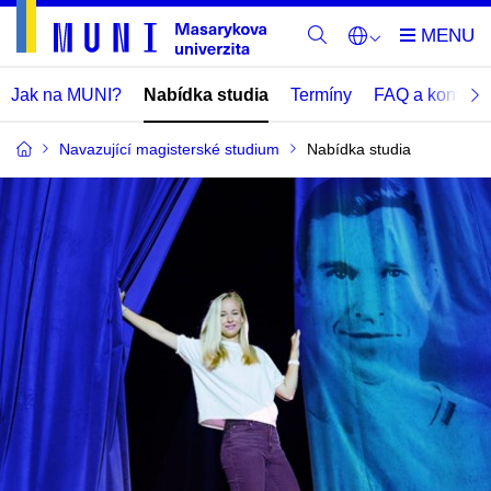
Jak na MUNI?
Nabídka studia
Termíny
FAQ a kontakt
Navazující magisterské studium
Nabídka studia