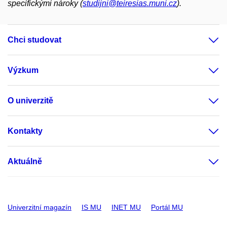
specifickými nároky (
studijni@teiresias.muni.cz
).
Chci studovat
Výzkum
O univerzitě
Kontakty
Aktuálně
Univerzitní magazín
IS MU
INET MU
Portál MU