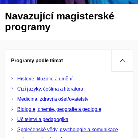
Navazující magisterské
programy
Programy podle témat
Historie, filozofie a umění
Cizí jazyky, čeština a literatura
Medicína, zdraví a ošetřovatelství
Biologie, chemie, geografie a geologie
Učitelství a pedagogika
Společenské vědy, psychologie a komunikace