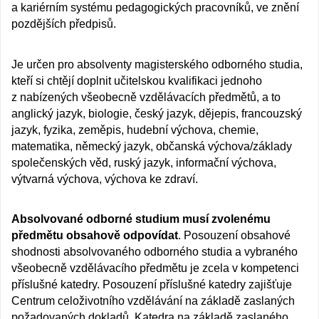
a kariérním systému pedagogických pracovníků, ve znění
pozdějších předpisů.
Je určen pro absolventy magisterského odborného studia,
kteří si chtějí doplnit učitelskou kvalifikaci jednoho
z nabízených všeobecně vzdělávacích předmětů, a to
anglický jazyk, biologie, český jazyk, dějepis, francouzský
jazyk, fyzika, zeměpis, hudební výchova, chemie,
matematika, německý jazyk, občanská výchova/základy
společenských věd, ruský jazyk, informační výchova,
výtvarná výchova, výchova ke zdraví.
Absolvované odborné studium musí zvolenému
předmětu obsahově odpovídat
. Posouzení obsahové
shodnosti absolvovaného odborného studia a vybraného
všeobecně vzdělávacího předmětu je zcela v kompetenci
příslušné katedry. Posouzení příslušné katedry zajišťuje
Centrum celoživotního vzdělávání na základě zaslaných
požadovaných dokladů. Katedra na základě zaslaného