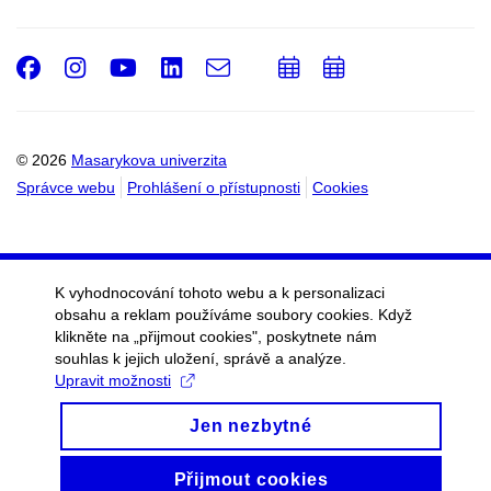
Facebook
Instagram
Youtube
LinkedIn
e-
Přidat
Přidat
Email
mail
do
do
kalendáře
kalendáře
© 2026
Masarykova univerzita
Správce webu
Prohlášení o přístupnosti
Cookies
K vyhodnocování tohoto webu a k personalizaci
obsahu a reklam používáme soubory cookies. Když
klikněte na „přijmout cookies", poskytnete nám
souhlas k jejich uložení, správě a analýze.
Upravit možnosti
Jen nezbytné
Přijmout cookies