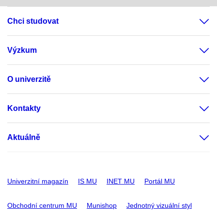
Chci studovat
Výzkum
O univerzitě
Kontakty
Aktuálně
Univerzitní magazín
IS MU
INET MU
Portál MU
Obchodní centrum MU
Munishop
Jednotný vizuální styl