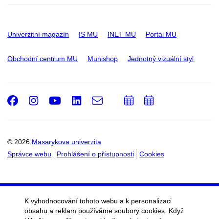
Univerzitní magazín
IS MU
INET MU
Portál MU
Obchodní centrum MU
Munishop
Jednotný vizuální styl
Facebook
Instagram
Youtube
LinkedIn
e-
Přidat
Přidat
Email
mail
do
do
kalendáře
kalendáře
© 2026
Masarykova univerzita
Správce webu
Prohlášení o přístupnosti
Cookies
K vyhodnocování tohoto webu a k personalizaci
obsahu a reklam používáme soubory cookies. Když