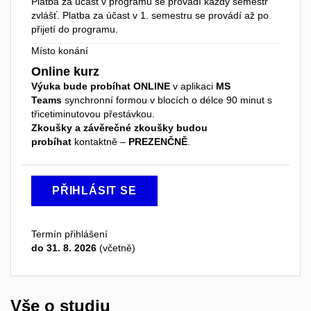
Platba za účast v programu se provádí každý semestr
zvlášť. Platba za účast v 1. semestru se provádí až po
přijetí do programu.
Místo konání
Online kurz
Výuka bude probíhat ONLINE
v aplikaci
MS
Teams
synchronní formou v blocích o délce 90 minut s
třicetiminutovou přestávkou.
Zkoušky a závěrečné zkoušky budou
probíhat
kontaktně –
PREZENČNĚ
.
PŘIHLÁSIT SE
Termín přihlášení
do 31. 8. 2026
(včetně)
Vše o studiu