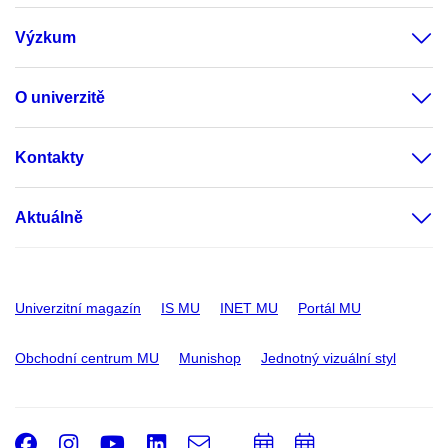
Výzkum
O univerzitě
Kontakty
Aktuálně
Univerzitní magazín
IS MU
INET MU
Portál MU
Obchodní centrum MU
Munishop
Jednotný vizuální styl
Facebook
Instagram
Youtube
LinkedIn
e-
Přidat
Přidat