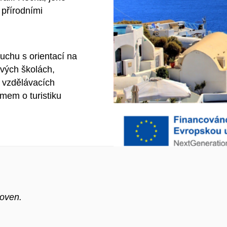
 přírodními
uchu s orientací na
ových školách,
h vzdělávacích
jmem o turistiku
noven.