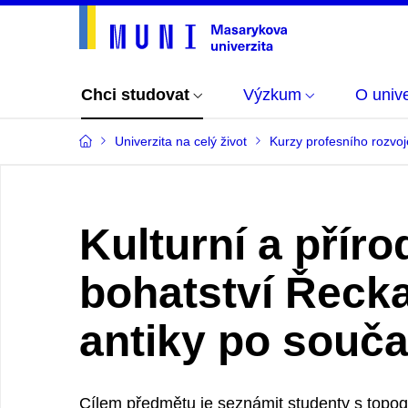
Chci studovat
Výzkum
O unive
Univerzita na celý život
Kurzy profesního rozvoj
Kulturní a příro
bohatství Řecka
antiky po souč
Cílem předmětu je seznámit studenty s topogr