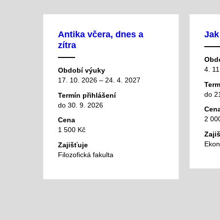
Antika včera, dnes a
Jak
zítra
Obdo
4. 11
Období výuky
17. 10. 2026 – 24. 4. 2027
Term
do 2
Termín přihlášení
do 30. 9. 2026
Cen
2 00
Cena
1 500 Kč
Zaji
Ekon
Zajišťuje
Filozofická fakulta