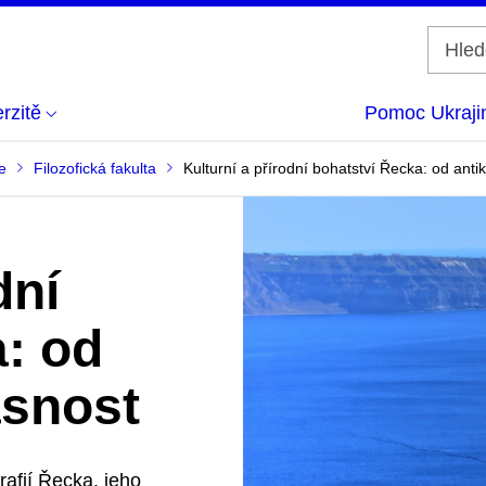
rzitě
Pomoc Ukraji
e
Filozofická fakulta
Kulturní a přírodní bohatství Řecka: od ant
dní
: od
asnost
afií Řecka, jeho