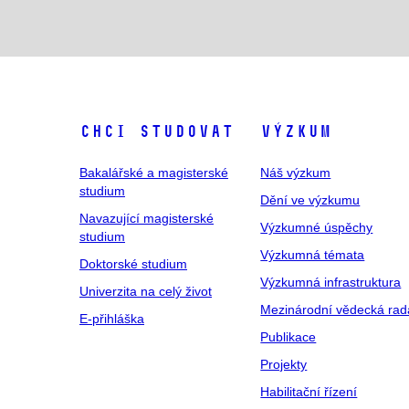
Chci studovat
Výzkum
Bakalářské a magisterské
Náš výzkum
studium
Dění ve výzkumu
Navazující magisterské
Výzkumné úspěchy
studium
Výzkumná témata
Doktorské studium
Výzkumná infrastruktura
Univerzita na celý život
Mezinárodní vědecká rad
E-přihláška
Publikace
Projekty
Habilitační řízení