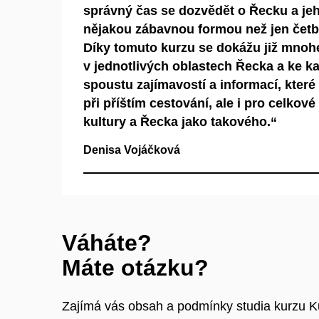
správný čas se dozvědět o Řecku a jeh
nějakou zábavnou formou než jen četb
Díky tomuto kurzu se dokážu již mnoh
v jednotlivých oblastech Řecka a ke k
spoustu zajímavostí a informací, které
při příštím cestování, ale i pro celko
kultury a Řecka jako takového.“
Denisa Vojáčková
Váháte?
Máte otázku?
Zajímá vás obsah a podmínky studia kurzu Kul