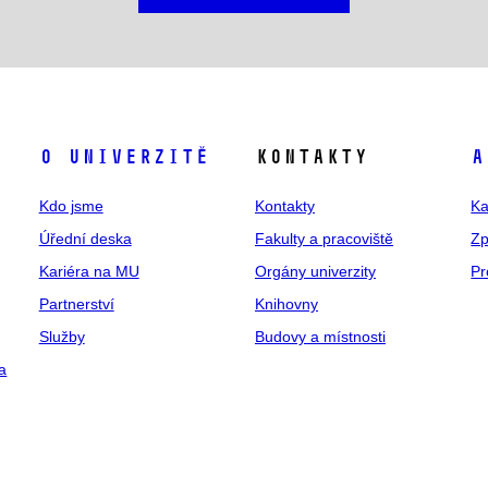
O univerzitě
Kontakty
A
Kdo jsme
Kontakty
Ka
Úřední deska
Fakulty a pracoviště
Zp
Kariéra na MU
Orgány univerzity
Pr
Partnerství
Knihovny
Služby
Budovy a místnosti
a