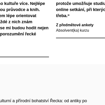
o kultuře více. Nejlépe
protože umožňuje studiu
ou průvodce a knih.
online setkání, při kter
em lépe orientovat
třeba.“
aždé z nich znám
Z předmětové ankety
 se mi budou hodit nejen
Absolvent(ka) kurzu
vé porozumění řecké
turní a přírodní bohatství Řecka: od antiky po