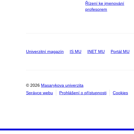
Řízení ke jmenování
profesorem
Univerzitní magazín
IS MU
INET MU
Portál MU
© 2026
Masarykova univerzita
Správce webu
Prohlášení o přístupnosti
Cookies