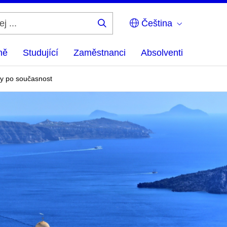
Čeština
Hledej
...
ně
Studující
Zaměstnanci
Absolventi
iky po současnost