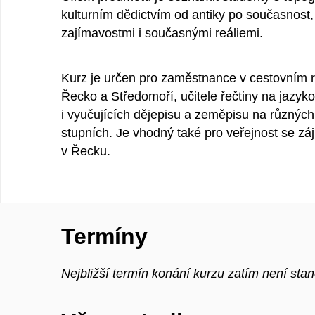
kulturním dědictvím od antiky po současnost,
zajímavostmi i současnými reáliemi.
Kurz je určen pro zaměstnance v cestovním r
Řecko a Středomoří, učitele řečtiny na jazyk
i vyučujících dějepisu a zeměpisu na různýc
stupních. Je vhodný také pro veřejnost se zá
v Řecku.
Termíny
Nejbližší termín konání kurzu zatím není sta