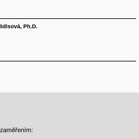
idisová, Ph.D.
m zaměřením: