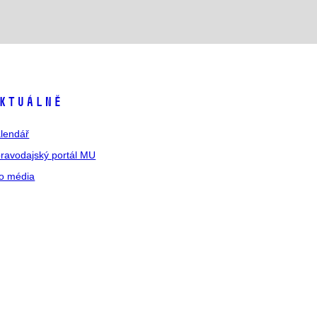
ktuálně
lendář
ravodajský portál MU
o média