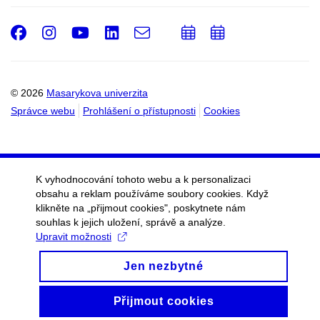
Facebook
Instagram
Youtube
LinkedIn
e-
Přidat
Přidat
Email
mail
do
do
kalendáře
kalendáře
© 2026
Masarykova univerzita
Správce webu
Prohlášení o přístupnosti
Cookies
K vyhodnocování tohoto webu a k personalizaci
obsahu a reklam používáme soubory cookies. Když
klikněte na „přijmout cookies", poskytnete nám
souhlas k jejich uložení, správě a analýze.
Upravit možnosti
Jen nezbytné
Přijmout cookies