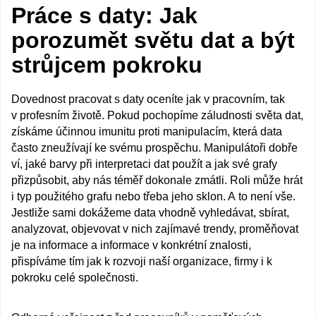
Práce s daty: Jak
porozumět světu dat a být
strůjcem pokroku
Dovednost pracovat s daty oceníte jak v pracovním, tak
v profesním životě. Pokud pochopíme záludnosti světa dat,
získáme účinnou imunitu proti manipulacím, která data
často zneužívají ke svému prospěchu. Manipulátoři dobře
ví, jaké barvy při interpretaci dat použít a jak své grafy
přizpůsobit, aby nás téměř dokonale zmátli. Roli může hrát
i typ použitého grafu nebo třeba jeho sklon. A to není vše.
Jestliže sami dokážeme data vhodně vyhledávat, sbírat,
analyzovat, objevovat v nich zajímavé trendy, proměňovat
je na informace a informace v konkrétní znalosti,
přispíváme tím jak k rozvoji naší organizace, firmy i k
pokroku celé společnosti.