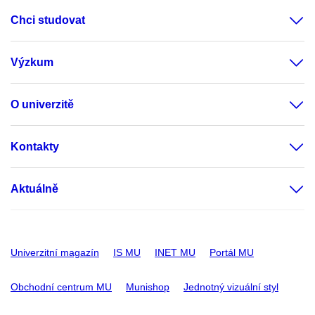
Chci studovat
Výzkum
O univerzitě
Kontakty
Aktuálně
Univerzitní magazín
IS MU
INET MU
Portál MU
Obchodní centrum MU
Munishop
Jednotný vizuální styl