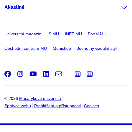
Aktuálně
Univerzitní magazín
IS MU
INET MU
Portál MU
Obchodní centrum MU
Munishop
Jednotný vizuální styl
Facebook
Instagram
Youtube
LinkedIn
e-
Přidat
Přidat
Email
mail
do
do
kalendáře
kalendáře
© 2026
Masarykova univerzita
Správce webu
Prohlášení o přístupnosti
Cookies