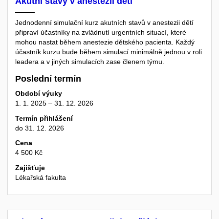
Akutní stavy v anestezii dětí
Jednodenní simulační kurz akutních stavů v anestezii dětí
připraví účastníky na zvládnutí urgentních situací, které
mohou nastat během anestezie dětského pacienta. Každý
účastník kurzu bude během simulací minimálně jednou v roli
leadera a v jiných simulacích zase členem týmu.
Poslední termín
Období výuky
1. 1. 2025 – 31. 12. 2026
Termín přihlášení
do 31. 12. 2026
Cena
4 500 Kč
Zajišťuje
Lékařská fakulta