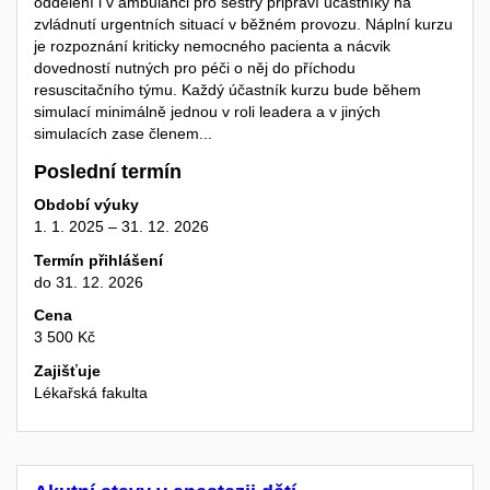
oddělení i v ambulanci pro sestry připraví účastníky na
zvládnutí urgentních situací v běžném provozu. Náplní kurzu
je rozpoznání kriticky nemocného pacienta a nácvik
dovedností nutných pro péči o něj do příchodu
resuscitačního týmu. Každý účastník kurzu bude během
simulací minimálně jednou v roli leadera a v jiných
simulacích zase členem...
Poslední termín
Období výuky
1. 1. 2025 – 31. 12. 2026
Termín přihlášení
do 31. 12. 2026
Cena
3 500 Kč
Zajišťuje
Lékařská fakulta