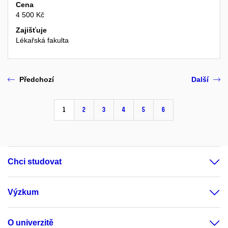
Cena
4 500 Kč
Zajišťuje
Lékařská fakulta
Předchozí
Další
1
2
3
4
5
6
Chci studovat
Výzkum
O univerzitě