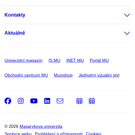
Kontakty
Aktuálně
Univerzitní magazín
IS MU
INET MU
Portál MU
Obchodní centrum MU
Munishop
Jednotný vizuální styl
Facebook
Instagram
Youtube
LinkedIn
e-
Přidat
Přidat
Email
mail
do
do
kalendáře
kalendáře
© 2026
Masarykova univerzita
Správce webu
Prohlášení o přístupnosti
Cookies