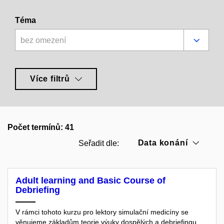
Téma
bez omezení
Více filtrů
Počet termínů: 41
Data konání
Seřadit dle:
Adult learning and Basic Course of
Debriefing
V rámci tohoto kurzu pro lektory simulační medicíny se
věnujeme základům teorie výuky dospělých a debriefingu.