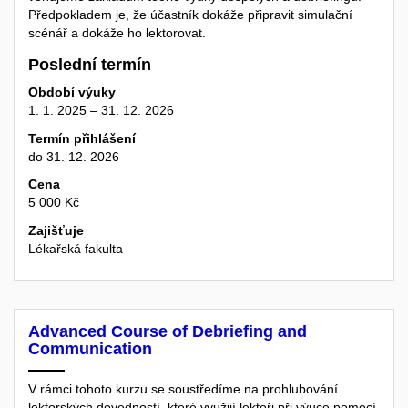
Předpokladem je, že účastník dokáže připravit simulační
scénář a dokáže ho lektorovat.
Poslední termín
Období výuky
1. 1. 2025 – 31. 12. 2026
Termín přihlášení
do 31. 12. 2026
Cena
5 000 Kč
Zajišťuje
Lékařská fakulta
Advanced Course of Debriefing and
Communication
V rámci tohoto kurzu se soustředíme na prohlubování
lektorských dovedností, které využijí lektoři při výuce pomocí