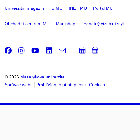
Univerzitní magazín
IS MU
INET MU
Portál MU
Obchodní centrum MU
Munishop
Jednotný vizuální styl
Facebook
Instagram
Youtube
LinkedIn
e-
Přidat
Přidat
Email
mail
do
do
kalendáře
kalendáře
© 2026
Masarykova univerzita
Správce webu
Prohlášení o přístupnosti
Cookies