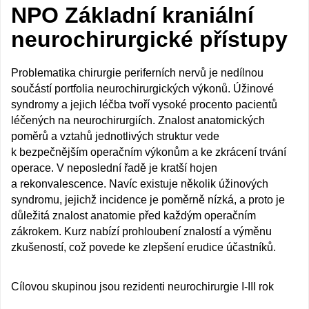
NPO Základní kraniální
neurochirurgické přístupy
Problematika chirurgie periferních nervů je nedílnou
součástí portfolia neurochirurgických výkonů. Úžinové
syndromy a jejich léčba tvoří vysoké procento pacientů
léčených na neurochirurgiích. Znalost anatomických
poměrů a vztahů jednotlivých struktur vede
k bezpečnějším operačním výkonům a ke zkrácení trvání
operace. V neposlední řadě je kratší hojen
a rekonvalescence. Navíc existuje několik úžinových
syndromu, jejichž incidence je poměrně nízká, a proto je
důležitá znalost anatomie před každým operačním
zákrokem. Kurz nabízí prohloubení znalostí a výměnu
zkušeností, což povede ke zlepšení erudice účastníků.
Cílovou skupinou jsou rezidenti neurochirurgie I-III rok