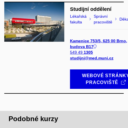
Studijní oddělení
Lékařská
Správní
Děk
fakulta
pracoviště
Kamenice 753/5, 625 00 Brno,
budova B17
549 49
1305
studijni@med.muni.cz
WEBOVÉ STRÁNK
PRACOVIŠTĚ
Podobné kurzy