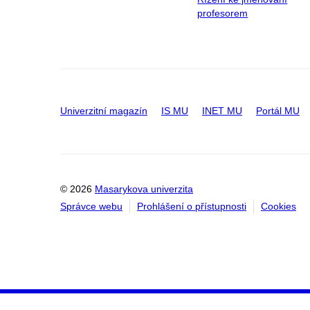
profesorem
Univerzitní magazín
IS MU
INET MU
Portál MU
© 2026
Masarykova univerzita
Správce webu
Prohlášení o přístupnosti
Cookies