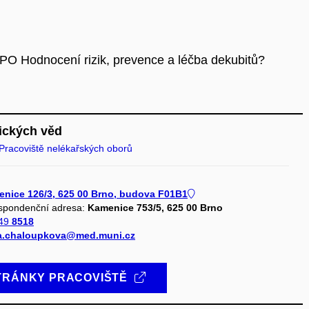
PO Hodnocení rizik, prevence a léčba dekubitů?
ických věd
Pracoviště nelékařských oborů
nice 126/3, 625 00 Brno, budova F01B1
spondenční adresa:
Kamenice 753/5, 625 00 Brno
 49
8518
na.chaloupkova@med.muni.cz
TRÁNKY PRACOVIŠTĚ