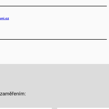
ni.cz
m zaměřením: