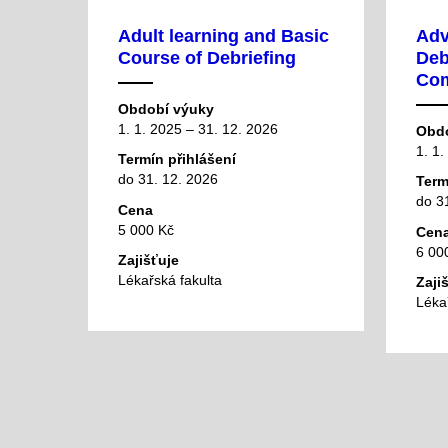
Adult learning and Basic
Adv
Course of Debriefing
Deb
Com
Období výuky
1. 1. 2025 – 31. 12. 2026
Obdo
1. 1.
Termín přihlášení
do 31. 12. 2026
Term
do 3
Cena
5 000 Kč
Cen
6 00
Zajišťuje
Lékařská fakulta
Zaji
Lékař