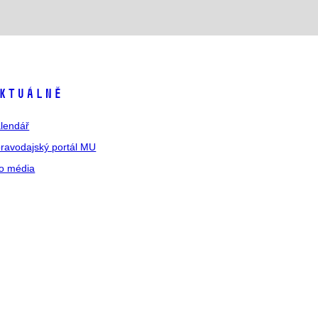
ktuálně
lendář
ravodajský portál MU
o média