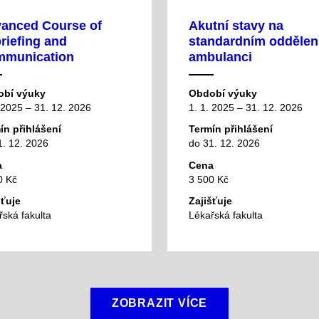
anced Course of
Akutní stavy na
riefing and
standardním oddělení
munication
ambulanci
bí výuky
Období výuky
 2025 – 31. 12. 2026
1. 1. 2025 – 31. 12. 2026
ín přihlášení
Termín přihlášení
1. 12. 2026
do 31. 12. 2026
a
Cena
0 Kč
3 500 Kč
šťuje
Zajišťuje
ská fakulta
Lékařská fakulta
ZOBRAZIT VÍCE