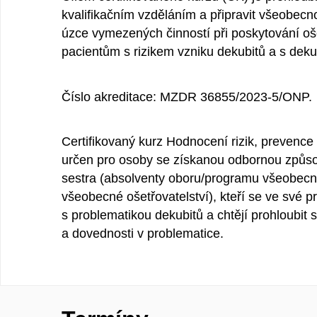
kvalifikačním vzděláním a připravit všeobecn
úzce vymezených činností při poskytování oš
pacientům s rizikem vzniku dekubitů a s dekub
Číslo akreditace: MZDR 36855/2023-5/ONP.
Certifikovaný kurz Hodnocení rizik, prevence 
určen pro osoby se získanou odbornou způso
sestra (absolventy oboru/programu všeobecná
všeobecné ošetřovatelství), kteří se ve své pr
s problematikou dekubitů a chtějí prohloubit
a dovednosti v problematice.