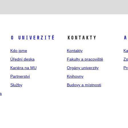
O univerzitě
Kontakty
A
Kdo jsme
Kontakty
Ka
Úřední deska
Fakulty a pracoviště
Zp
Kariéra na MU
Orgány univerzity
Pr
Partnerství
Knihovny
Služby
Budovy a místnosti
a