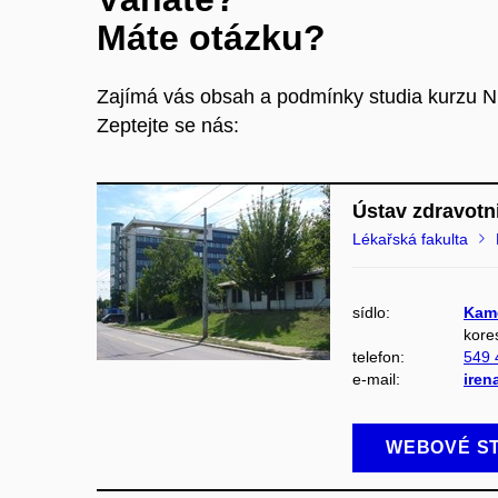
Máte otázku?
Zajímá vás obsah a podmínky studia kurzu N
Zeptejte se nás:
Ústav zdravotn
Lékařská fakulta
sídlo:
Kame
kore
telefon:
549
e-mail:
ire
WEBOVÉ S