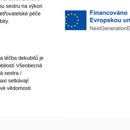
ou sestru na výkon
etřovatelské péče
ity.
a léčba dekubitů je
bilostí Všeobecná
 sestra /
axi setkávají
 své vědomosti