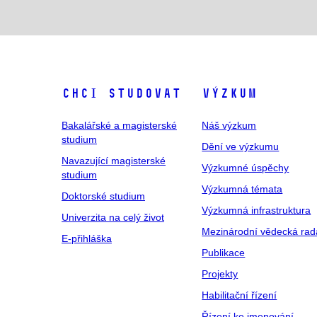
Chci studovat
Výzkum
Bakalářské a magisterské
Náš výzkum
studium
Dění ve výzkumu
Navazující magisterské
Výzkumné úspěchy
studium
Výzkumná témata
Doktorské studium
Výzkumná infrastruktura
Univerzita na celý život
Mezinárodní vědecká rad
E-přihláška
Publikace
Projekty
Habilitační řízení
Řízení ke jmenování