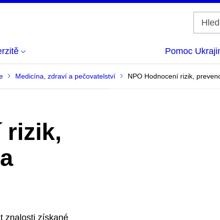
rzitě
Pomoc Ukraji
e
Medicína, zdraví a pečovatelství
NPO Hodnocení rizik, prevenc
rizik,
ba
t znalosti získané