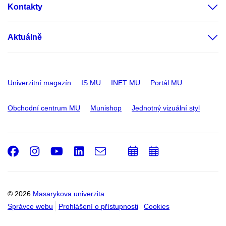
Kontakty
Aktuálně
Univerzitní magazín
IS MU
INET MU
Portál MU
Obchodní centrum MU
Munishop
Jednotný vizuální styl
Facebook
Instagram
Youtube
LinkedIn
e-
Přidat
Přidat
Email
mail
do
do
kalendáře
kalendáře
© 2026
Masarykova univerzita
Správce webu
Prohlášení o přístupnosti
Cookies