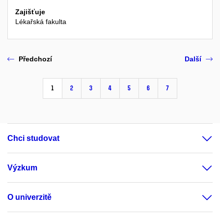
Zajišťuje
Lékařská fakulta
Předchozí
Další
1
2
3
4
5
6
7
Chci studovat
Výzkum
O univerzitě