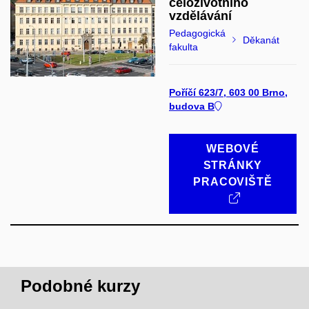
celoživotního
vzdělávání
Pedagogická
Děkanát
fakulta
Poříčí 623/7, 603 00 Brno,
budova B
WEBOVÉ
STRÁNKY
PRACOVIŠTĚ
Podobné kurzy