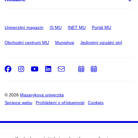
Univerzitní magazín
IS MU
INET MU
Portál MU
Obchodní centrum MU
Munishop
Jednotný vizuální styl
Facebook
Instagram
Youtube
LinkedIn
e-
Přidat
Přidat
Email
mail
do
do
kalendáře
kalendáře
© 2026
Masarykova univerzita
Správce webu
Prohlášení o přístupnosti
Cookies